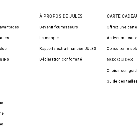
À PROPOS DE JULES
CARTE CADEA
 avantages
Devenir fournisseurs
Offrez une cart
tages
La marque
Activer ma cart
club
Rapports extra-financier JULES
Consulter le so
RIES
Déclaration conformité
NOS GUIDES
Choisir son gui
Guide des taille
me
me
me