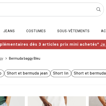
JEANS
COSTUMES
SOUS-VÊTEMENTS
AC
lémentaires dès 3 articles prix mini achetés*
Je
gy
Bermuda baggy Bleu
o
Short et bermuda jean
Short lin
Short et bermud