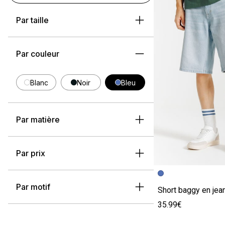
Par taille
Par couleur
Blanc
Noir
Bleu
Par matière
Par prix
Image précédent
Image suivante
Par motif
35.99€