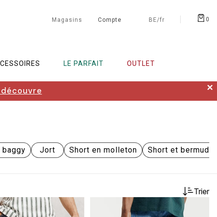
0
Magasins
Compte
BE/fr
CESSOIRES
LE PARFAIT
OUTLET
✕
 découvre
a baggy
Jort
Short en molleton
Short et bermuda 
Trier