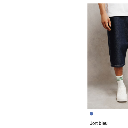
Image précédent
Image suivante
Jort bleu