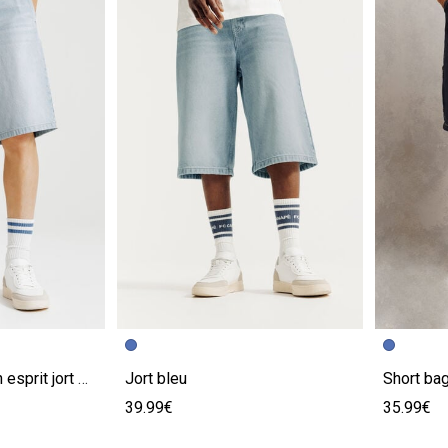
e
Image précédente
Image suivante
Image pr
Image su
Short baggy en jean esprit jort bleu
Jort bleu
39.99€
35.99€