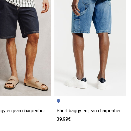
écédente
ivante
Image précédente
Image suivante
Short baggy en jean charpentier bleu
Short baggy en jean charpentier bleu
39.99€