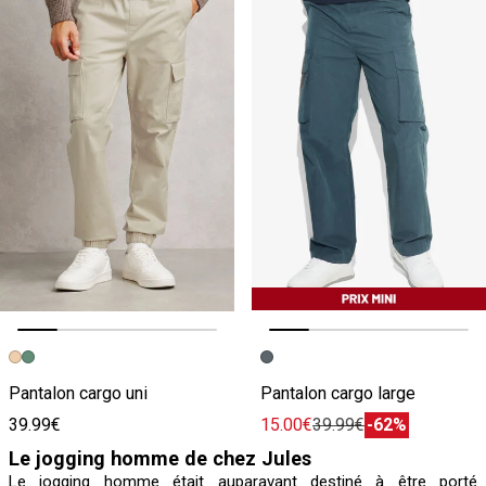
Image précédente
Image suivante
Image précédente
Image suivante
Pantalon cargo uni
Pantalon cargo large
39.99€
15.00€
39.99€
-62%
Le jogging homme de chez Jules
Le jogging homme était auparavant destiné à être porté