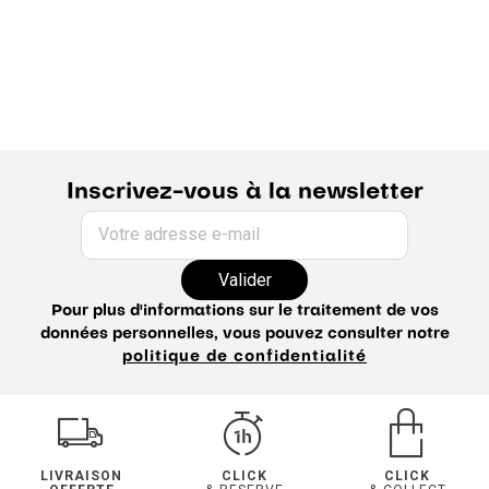
Pantalon homme
Pantalon chino homme
Pantalon de costume homme
Pantalon habillé homme
Pantalon large homme
Pantalon velours homme
Pantalon en lin homme
Pantalon droit homme
Pantalon élastique homme
Pantalon slim homme
Jean homme
Jogging homme
Guide du pantalon
Inscrivez-vous à la newsletter
Votre adresse e-mail
Valider
Pour plus d'informations sur le traitement de vos
données personnelles, vous pouvez consulter notre
politique de confidentialité
LIVRAISON
CLICK
CLICK