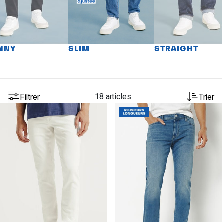
NNY
SLIM
STRAIGHT
Filtrer
18 articles
Trier