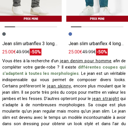
Image précédente
Image suivante
Image précédente
Image suivante
Jean slim urbanflex 3 longueurs
Jean slim urbanflex 4 longueurs
25.00€
49.99€
-50%
25.00€
49.99€
-50%
Vous êtes à la recherche d’un
jean denim pour homme
afin de
compléter votre garde-robe ? Il existe
différentes coupes qui
s’adaptent à toutes les morphologies
. Le jean est un véritable
indispensable qui vous permet de composer divers looks.
Certains préfèreront le
jean skinny
, encore plus moulant que le
jean slim. Il se porte très près du corps pour mettre en valeur les
jambes et les fesses. D’autres opteront pour le
jean straight
qui
s’adapte à de nombreuses morphologies. Sa coupe est plus
moulante qu’un jean regular mais moins qu’un jean slim. Le jean
slim est devenu avec le temps un modèle incontournable à avoir
dans son dressing pour obtenir un look stylé et dans l’air du