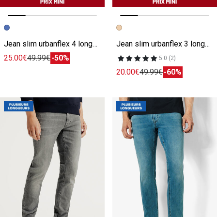
Image précédente
Image suivante
Image précédente
Image suivante
Jean slim urbanflex 4 longueurs
Jean slim urbanflex 3 longueurs
25.00€
49.99€
-50%
5.0 (2)
20.00€
49.99€
-60%