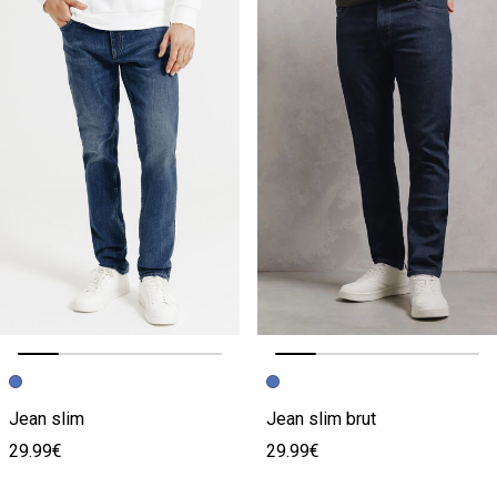
Image précédente
Image suivante
Image précédente
Image suivante
Jean slim
Jean slim brut
29.99€
29.99€