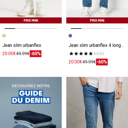
Image précédente
Image suivante
Image précédente
Image suivante
Jean slim urbanflex
Jean slim urbanflex 4 longueurs
20.00€
49.99€
-60%
5.0 (1)
20.00€
49.99€
-60%