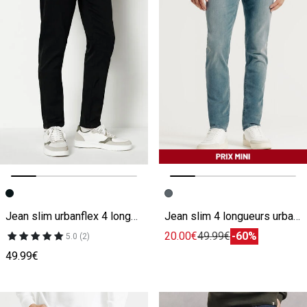
Image précédente
Image suivante
Image précédente
Image suivante
Jean slim urbanflex 4 longueurs
Jean slim 4 longueurs urbanflex
20.00€
49.99€
-60%
5.0 (2)
49.99€