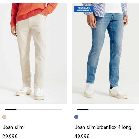
Image précédente
Image suivante
Image précédente
Image suivante
Jean slim
Jean slim urbanflex 4 longueurs
29.99€
49.99€