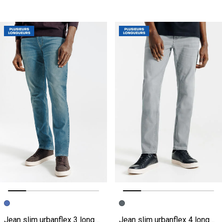
Image précédente
Image suivante
Image précédente
Image suivante
Jean slim urbanflex 3 longueurs
Jean slim urbanflex 4 longueurs