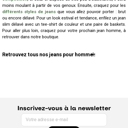
moins moulant à partir de vos genoux. Ensuite, craquez pour les
différents styles de jeans
que vous allez pouvoir porter : brut
ou encore délavé. Pour un look estival et tendance, enfilez un jean
slim délavé avec un tee-shirt de couleur et une paire de baskets.
Pour aller plus loin, craquez pour votre prochain jean homme, à
retrouver dans notre boutique.
Retrouvez tous nos jeans pour homme :
Jean homme
Jean straight homme
Jean tapered homme
Jean loose homme
Jean baggy homme
Jean skater homme
Jean cargo homme
Jean charpentier homme
Jean à découpes homme
Jean élastique homme
Jean 4 longueurs homme
Jean Made in France homme
Jean brut homme
Jean skinny homme
Jean délavé homme
Guide du jean
Inscrivez-vous à la newsletter
Votre adresse e-mail