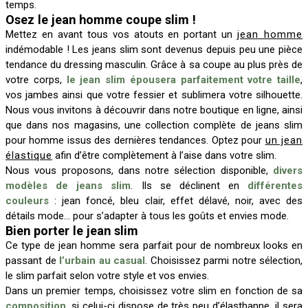
temps.
Osez le jean homme coupe slim !
Mettez en avant tous vos atouts en portant un
jean homme
indémodable ! Les jeans slim sont devenus depuis peu une pièce
tendance du dressing masculin. Grâce à sa coupe au plus près de
votre corps,
le jean slim épousera parfaitement votre taille
,
vos jambes ainsi que votre fessier et sublimera votre silhouette.
Nous vous invitons à découvrir dans notre boutique en ligne, ainsi
que dans nos magasins, une collection complète de jeans slim
pour homme issus des dernières tendances. Optez pour
un jean
élastique
afin d’être complètement à l’aise dans votre slim.
Nous vous proposons, dans notre sélection disponible,
divers
modèles de jeans slim
. Ils se déclinent en
différentes
couleurs
: jean foncé, bleu clair, effet délavé, noir, avec des
détails mode… pour s’adapter à tous les goûts et envies mode.
Bien porter le jean slim
Ce type de jean homme sera parfait pour de nombreux looks en
passant de
l’urbain au casual
. Choisissez parmi notre sélection,
le slim parfait selon votre style et vos envies.
Dans un premier temps, choisissez votre slim en fonction de sa
composition
, si celui-ci dispose de très peu d’élasthanne, il sera