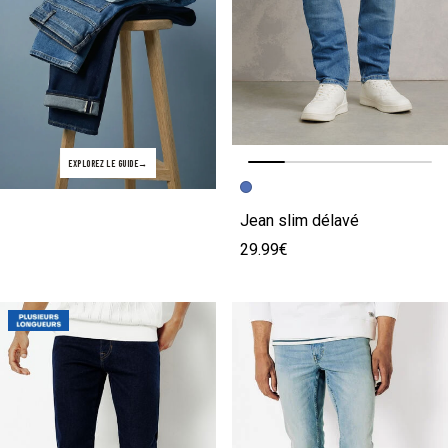
EXPLOREZ LE GUIDE
Image précédente
Image suivante
Jean slim délavé
29.99€