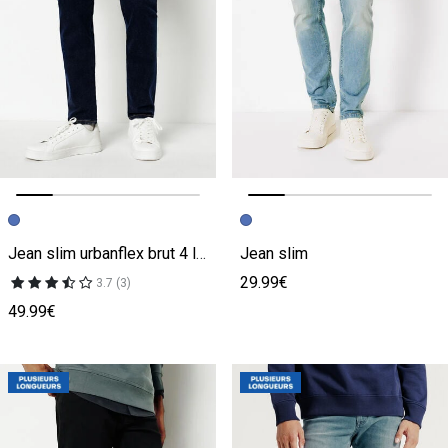
Image précédente
Image suivante
Image précédente
Image suivante
Jean slim urbanflex brut 4 longueurs
Jean slim
29.99€
3.7 (3)
49.99€