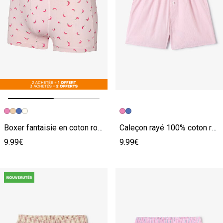
Image précédente
Image suivante
Boxer fantaisie en coton rose
Caleçon rayé 100% coton rose
9.99€
9.99€