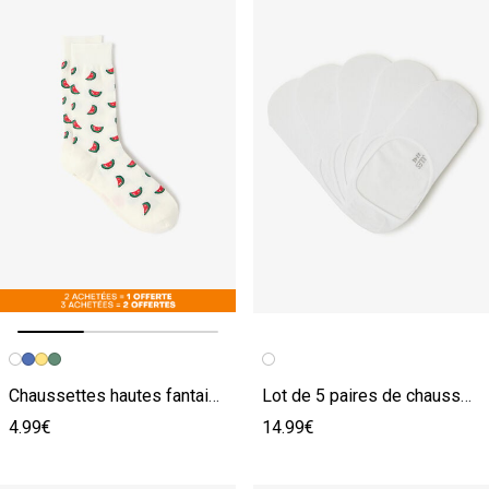
Image précédente
Image suivante
Chaussettes hautes fantaisies blanc
Lot de 5 paires de chaussettes invisibles blanc
4.99€
14.99€