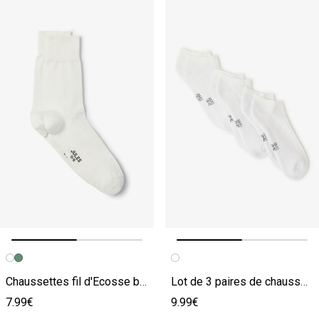
Image précédente
Image suivante
Image précédente
Image suivante
Chaussettes fil d'Ecosse blanc
Lot de 3 paires de chaussettes unies basses blanc
7.99€
9.99€