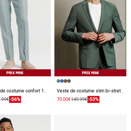
écédente
ivante
Image précédente
Image suivante
Pantalon de costume confort 100% lin
Veste de costume slim bi-stretch
.99€
-56%
70.00€
149.99€
-53%