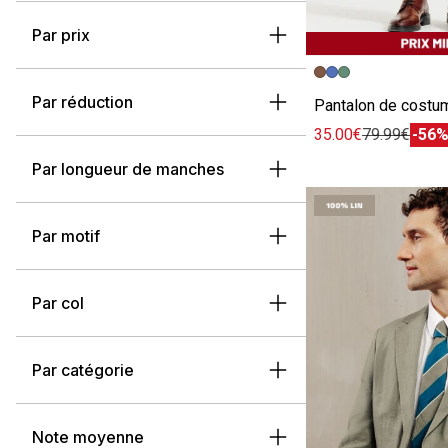
Par prix
Image précédent
Image suivante
Par réduction
35.00€
79.99€
-56
Par longueur de manches
Par motif
Par col
Par catégorie
Note moyenne