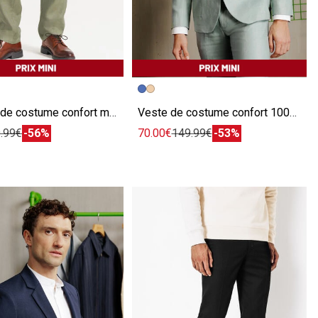
écédente
ivante
Image précédente
Image suivante
Pantalon de costume confort motif chevron 100% lin
Veste de costume confort 100% lin
.99€
-56%
70.00€
149.99€
-53%