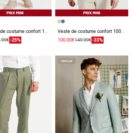
écédente
ivante
Image précédente
Image suivante
Pantalon de costume confort 100% lin
Veste de costume confort 100% lin
.99€
-25%
100.00€
149.99€
-33%