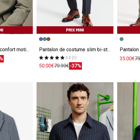
e
Image précédente
Image suivante
Image pr
Image su
Veste de costume confort motif chevron 100% lin
Pantalon de costume slim bi-stretch
3%
35.00€
79
5.0 (1)
50.00€
79.99€
-37%