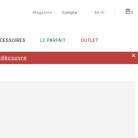
0
Magasins
Compte
BE/fr
CESSOIRES
LE PARFAIT
OUTLET
✕
 découvre