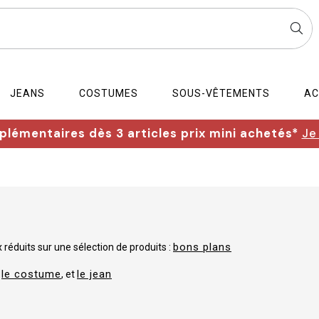
JEANS
COSTUMES
SOUS-VÊTEMENTS
AC
lémentaires dès 3 articles prix mini achetés*
Je
bons plans
 réduits sur une sélection de produits :
le costume
le jean
,
, et