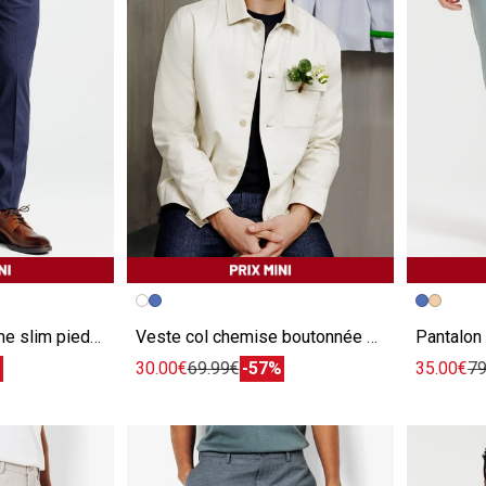
e
Image précédente
Image suivante
Image pr
Image su
Pantalon de costume slim pied de puce
Veste col chemise boutonnée mi-saison
%
30.00€
69.99€
-57%
35.00€
79