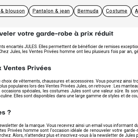
 & blouson
Pantalon & jean
Bermuda
Costume
A
veler votre garde-robe à prix réduit
s encartés JULES. Elles permettent de bénéficier de remises exceptionn
hez Jules, les Ventes Privées homme ont lieu plusieurs fois par an, gén
x Ventes Privées
 choix de vêtements, chaussures et accessoires. Vous pourrez ainsi tr
plus populaires lors des Ventes Privées Jules, on retrouve : Les mantea
s occasions spéciales, les costumes Jules sont une valeur sûre. Ils s
ine. Elles sont disponibles dans une large gamme de styles et de couleur
es ?
la newsletter de la marque. Vous recevrez ainsi un email vous informant
s Privées homme sont l'occasion idéale de renouveler votre garde-ro
hez. Alors, n'attendez plus et inscrivez-vous à la newsletter de Jules