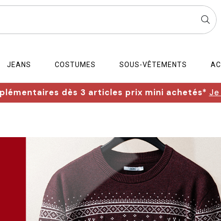
JEANS
COSTUMES
SOUS-VÊTEMENTS
AC
lémentaires dès 3 articles prix mini achetés*
Je