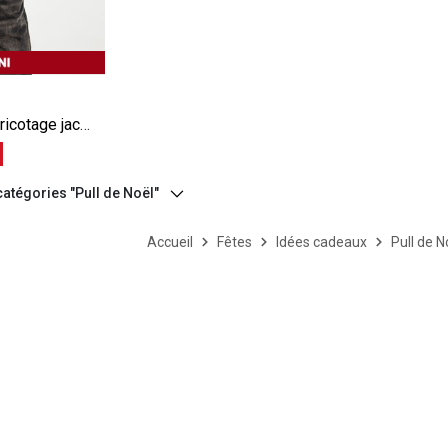
e
Pull col rond relax tricotage jacquard bleu
%
catégories "Pull de Noël"
Accueil
Fêtes
Idées cadeaux
Pull de N