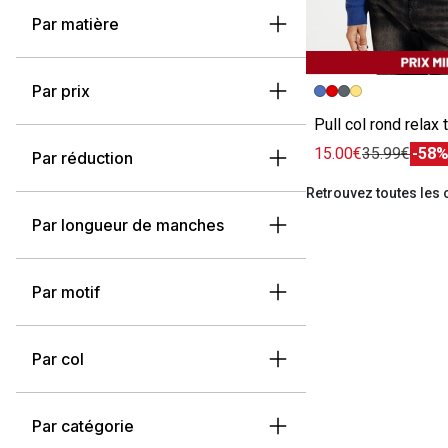
Par matière
Image précédent
Image suivante
Par prix
15.00€
35.99€
-58
Par réduction
Retrouvez toutes les 
Par longueur de manches
Par motif
Par col
Par catégorie