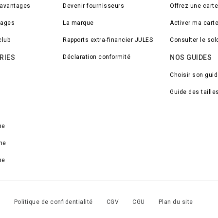
 avantages
Devenir fournisseurs
Offrez une cart
tages
La marque
Activer ma cart
club
Rapports extra-financier JULES
Consulter le so
RIES
Déclaration conformité
NOS GUIDES
Choisir son gui
Guide des taille
me
me
me
s
Politique de confidentialité
CGV
CGU
Plan du site