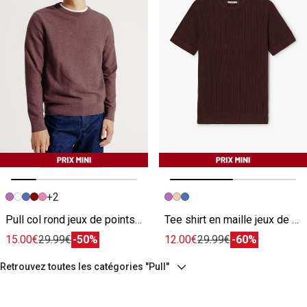
+2
Image précédente
Image suivante
Image précédente
Image suivante
Pull col rond jeux de points fantaisie violet
Tee shirt en maille jeux de points violet
15.00€
29.99€
-50%
12.00€
29.99€
-60%
Retrouvez toutes les catégories "Pull"