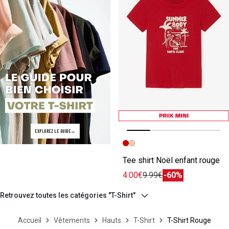
EXPLOREZ LE GUIDE
Image précédente
Image suivante
Tee shirt Noël enfant rouge
4.00€
9.99€
-60%
Retrouvez toutes les catégories "T-Shirt"
Accueil
Vêtements
Hauts
T-Shirt
T-Shirt Rouge