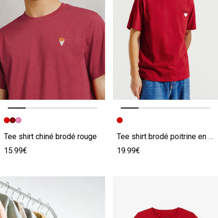
Image précédente
Image suivante
Image précédente
Image suivante
Tee shirt chiné brodé rouge
Tee shirt brodé poitrine en coton rouge
15.99€
19.99€