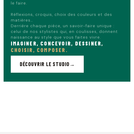
le faire.
Réflexions, croquis, choix des couleurs et des
matières…
Derrière chaque pièce, un savoir-faire unique :
celui de nos stylistes qui, en coulisses, donnent
naissance au style que vous faites vivre.
IMAGINER, CONCEVOIR, DESSINER,
CHOISIR, COMPOSER.
DÉCOUVRIR LE STUDIO