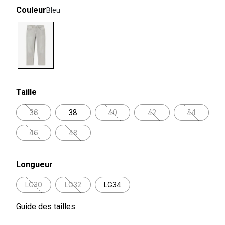
Couleur
Bleu
selected
Taille
36
38
40
42
44
46
48
Longueur
LG30
LG32
LG34
Guide des tailles