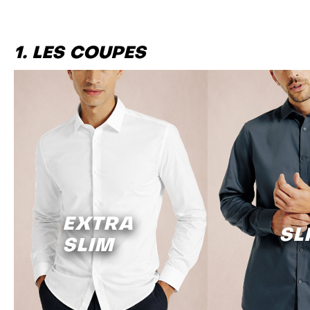
1. LES COUPES
EXTRA
SL
SLIM