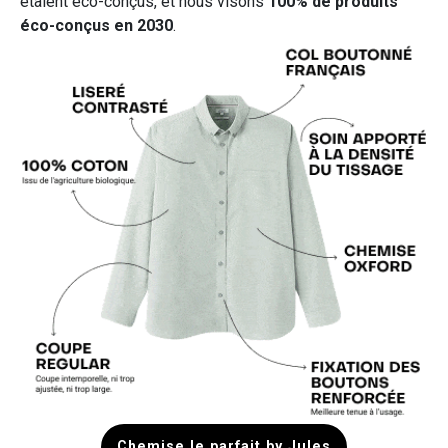
étaient éco-conçus, et nous visons
100% de produits
éco-conçus en 2030
.
Chemise le parfait by Jules