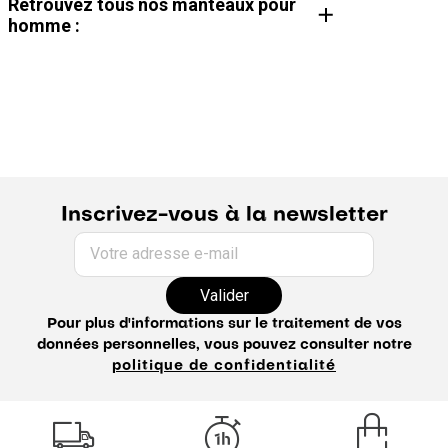
Retrouvez tous nos manteaux pour
homme :
Manteau homme
Blouson homme
Manteau hiver homme
Veste légère homme
Parka homme
Doudoune homme
Blouson en cuir homme
Blouson velours homme
Coupe-vent homme
Manteau chaud homme
Manteau en laine homme
Doudoune sans manche homme
Veste à capuche homme
Veste en jean homme
Inscrivez-vous à la newsletter
Votre adresse e-mail
Valider
Pour plus d'informations sur le traitement de vos
données personnelles, vous pouvez consulter notre
politique de confidentialité