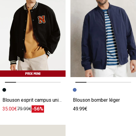
Image précédente
Image suivante
Image précédente
Image suivante
Blouson esprit campus universitaire
Blouson bomber léger
35.00€
79.99€
-56%
49.99€