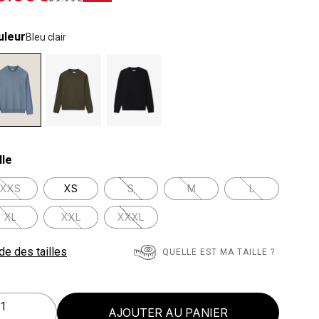
uleur
Bleu clair
lected
lle
XXS
XS
S
M
L
XL
XXL
XXXL
de des tailles
QUELLE EST MA TAILLE ?
AJOUTER AU PANIER