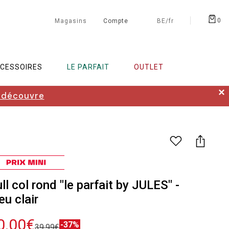
0
Magasins
Compte
BE/fr
CESSOIRES
LE PARFAIT
OUTLET
✕
 découvre
ll col rond "le parfait by JULES" -
eu clair
0.00€
-37%
39.99€