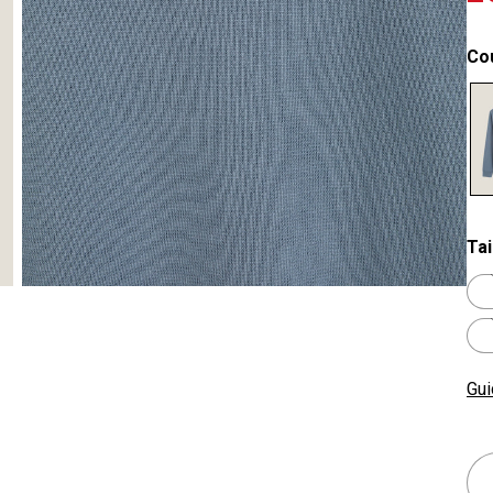
Co
se
Tai
Gui