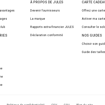
À PROPOS DE JULES
CARTE CADEA
 avantages
Devenir fournisseurs
Offrez une cart
tages
La marque
Activer ma cart
club
Rapports extra-financier JULES
Consulter le so
RIES
Déclaration conformité
NOS GUIDES
Choisir son gui
Guide des taille
me
me
me