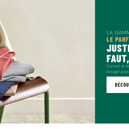
LA GAMM
LE PARF
JUSTE
FAUT
Coton à m
bouge pas
DÉCOU