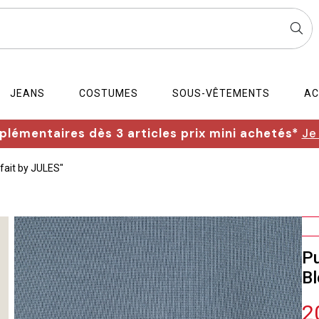
JEANS
COSTUMES
SOUS-VÊTEMENTS
AC
lémentaires dès 3 articles prix mini achetés*
Je
rfait by JULES"
Pu
Bl
2