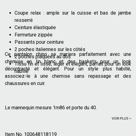
Coupe relax : ample sur la cuisse et bas de jambe
resserré
Ceinture élastiquée
Fermeture zippée
Passants pour ceinture
2 poches italiennes sur les côtés
Ce pantalon chino se mariera parfaitement avec une
2 poches plaquées au dos
chemise en lin blanc et des baskets pour un look
Tissu fin et lisse, léger et élégant, parfait pour un look
décontracté et élégant. Pour un style plus habillé,
habillé
associez-le à une chemise sans repassage et des
chaussures en cuir.
Le mannequin mesure 1m86 et porte du 40.
VOIR PLUS
Item No.
100648118119