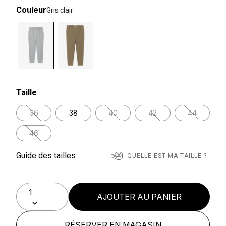
Couleur
Gris clair
selected
Taille
36
38
40
42
44
46
Guide des tailles
QUELLE EST MA TAILLE ?
AJOUTER AU PANIER
RÉSERVER EN MAGASIN