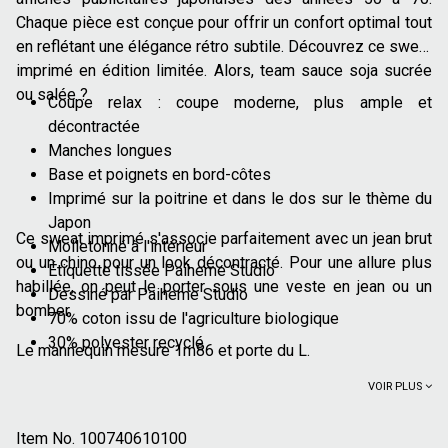
Chaque pièce est conçue pour offrir un confort optimal tout
en reflétant une élégance rétro subtile. Découvrez ce sweat
imprimé en édition limitée. Alors, team sauce soja sucrée
ou salée ?
Coupe relax : coupe moderne, plus ample et
décontractée
Manches longues
Base et poignets en bord-côtes
Imprimé sur la poitrine et dans le dos sur le thème du
Japon
Ce sweat imprimé s'associe parfaitement avec un jean brut
Molletonné à l'intérieur
ou un chino pour un look décontracté. Pour une allure plus
Étiquette tissée Paiheme Studio
habillée, on peut le porter sous une veste en jean ou un
Dessiné par Paiheme Studio
bomber.
70% coton issu de l'agriculture biologique
30% polyester recyclé
Le mannequin mesure 1m86 et porte du L.
VOIR PLUS
Item No.
100740610100