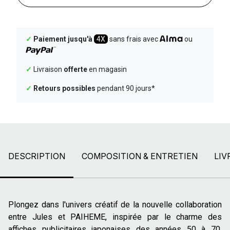
✓
Paiement jusqu'à
4X
sans frais avec
ou
✓
Livraison
offerte
en magasin
✓
Retours possibles
pendant 90 jours*
DESCRIPTION
COMPOSITION & ENTRETIEN
LIV
Plongez dans l'univers créatif de la nouvelle collaboration
entre Jules et PAIHEME, inspirée par le charme des
affiches publicitaires japonaises des années 50 à 70.