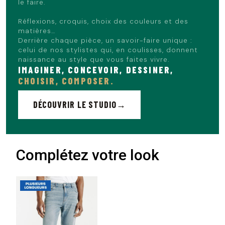
le faire.
Réflexions, croquis, choix des couleurs et des
matières…
Derrière chaque pièce, un savoir-faire unique :
celui de nos stylistes qui, en coulisses, donnent
naissance au style que vous faites vivre.
IMAGINER, CONCEVOIR, DESSINER,
CHOISIR, COMPOSER.
DÉCOUVRIR LE STUDIO
Complétez votre look