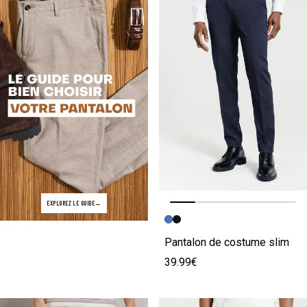
EXPLOREZ LE GUIDE
Image précédente
Image suivante
Pantalon de costume slim
39.99€