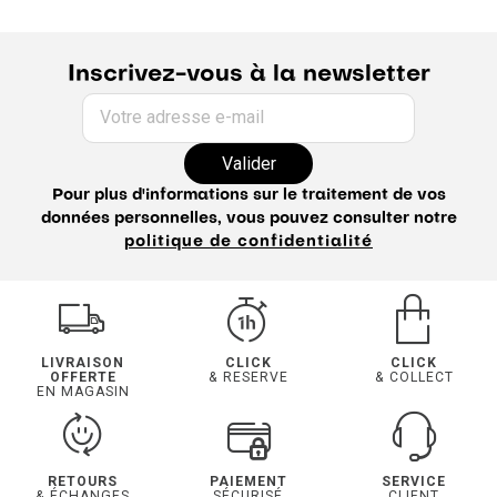
Jean homme
Jogging homme
Guide du pantalon
Inscrivez-vous à la newsletter
Votre adresse e-mail
Valider
Pour plus d'informations sur le traitement de vos
données personnelles, vous pouvez consulter notre
politique de confidentialité
LIVRAISON
CLICK
CLICK
OFFERTE
& RESERVE
& COLLECT
EN MAGASIN
RETOURS
PAIEMENT
SERVICE
& ÉCHANGES
SÉCURISÉ
CLIENT