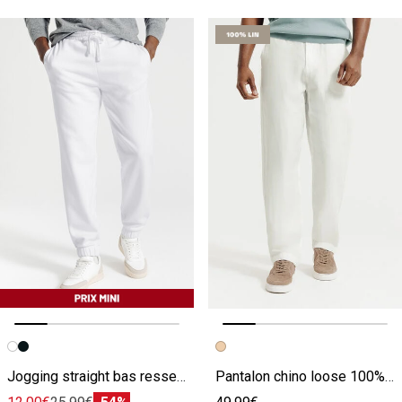
Image précédente
Image suivante
Image précédente
Image suivante
Jogging straight bas resserré
Pantalon chino loose 100% lin