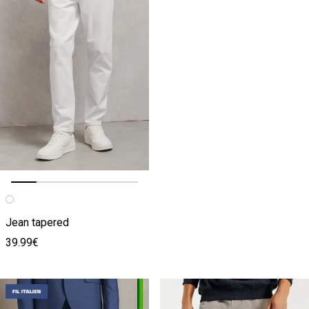
Image précédente
Image suivante
Jean tapered
39.99€