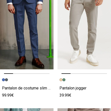
Image précédente
Image suivante
Image précédente
Image suivante
Pantalon de costume slim 100% laine italienne
Pantalon jogger
99.99€
39.99€