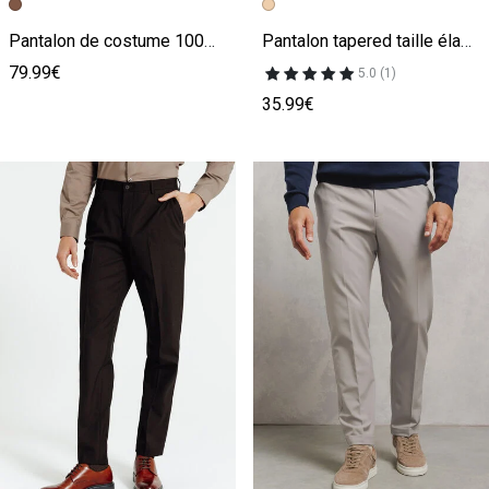
Image précédente
Image suivante
Image précédente
Image suivante
Pantalon de costume 100% lin confort
Pantalon tapered taille élastiquée
79.99€
5.0 (1)
35.99€