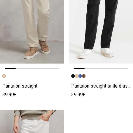
Image précédente
Image suivante
Image précédente
Image suivante
Pantalon straight
Pantalon straight taille élastiquée
39.99€
39.99€