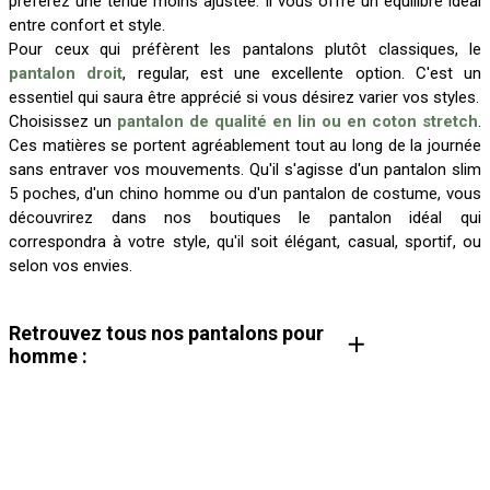
préférez une tenue moins ajustée. Il vous offre un équilibre idéal
entre confort et style.
Pour ceux qui préfèrent les pantalons plutôt classiques, le
pantalon droit
, regular, est une excellente option. C'est un
essentiel qui saura être apprécié si vous désirez varier vos styles.
Choisissez un
pantalon de qualité en lin ou en coton stretch
.
Ces matières se portent agréablement tout au long de la journée
sans entraver vos mouvements. Qu'il s'agisse d'un pantalon slim
5 poches, d'un chino homme ou d'un pantalon de costume, vous
découvrirez dans nos boutiques le pantalon idéal qui
correspondra à votre style, qu'il soit élégant, casual, sportif, ou
selon vos envies.
Retrouvez tous nos pantalons pour
homme :
Pantalon chino homme
Pantalon cargo homme
Pantalon de costume homme
Pantalon habillé homme
Pantalon large homme
Pantalon velours homme
Pantalon en lin homme
Pantalon droit homme
Pantalon élastique homme
Pantalon slim homme