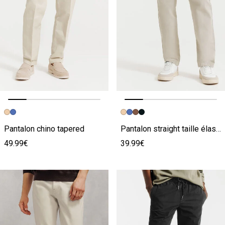
Image précédente
Image suivante
Image précédente
Image suivante
Pantalon chino tapered
Pantalon straight taille élastiquée
49.99€
39.99€