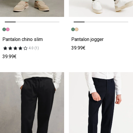
Image précédente
Image suivante
Image précédente
Image suivante
Pantalon chino slim
Pantalon jogger
39.99€
4.0 (1)
39.99€