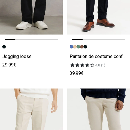
Image précédente
Image suivante
Image précédente
Image suivante
Jogging loose
Pantalon de costume confort uni
29.99€
4.0 (1)
39.99€