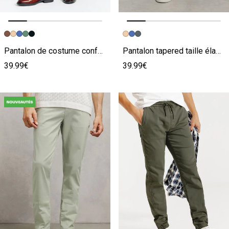
Image précédente
Image suivante
Image précédente
Image suivante
Pantalon de costume confort uni
Pantalon tapered taille élastiquée
39.99€
39.99€