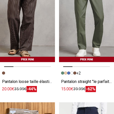
+2
Image précédente
Image suivante
Image précédente
Image suivante
Pantalon loose taille élastiquée rayé
Pantalon straight "le parfait by JULES "
20.00€
35.99€
-44%
15.00€
39.99€
-62%