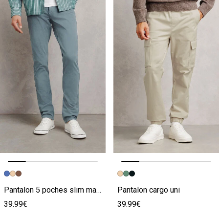
Image précédente
Image suivante
Image précédente
Image suivante
Pantalon 5 poches slim matière bi-stretch
Pantalon cargo uni
39.99€
39.99€