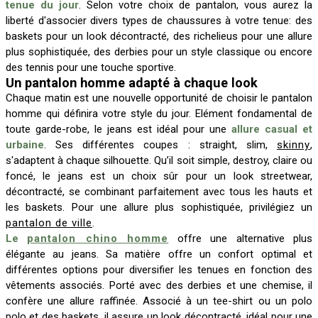
tenue du jour
. Selon votre choix de pantalon, vous aurez la
liberté d'associer divers types de chaussures à votre tenue: des
baskets pour un look décontracté, des richelieus pour une allure
plus sophistiquée, des derbies pour un style classique ou encore
des tennis pour une touche sportive.
Un pantalon homme adapté à chaque look
Chaque matin est une nouvelle opportunité de choisir le pantalon
homme qui définira votre style du jour. Elément fondamental de
toute garde-robe, le jeans est idéal pour une
allure casual et
urbaine
. Ses différentes coupes : straight, slim,
skinny
,
s'adaptent à chaque silhouette. Qu’il soit simple, destroy, claire ou
foncé, le jeans est un choix sûr pour un look streetwear,
décontracté, se combinant parfaitement avec tous les hauts et
les baskets. Pour une allure plus sophistiquée, privilégiez un
pantalon de ville
.
Le
pantalon chino homme
offre une alternative plus
élégante au jeans. Sa matière offre un confort optimal et
différentes options pour diversifier les tenues en fonction des
vêtements associés. Porté avec des derbies et une chemise, il
confère une allure raffinée. Associé à un tee-shirt ou un polo
polo et des baskets, il assure un look décontracté, idéal pour une