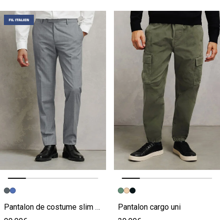
Image précédente
Image suivante
Image précédente
Image suivante
Pantalon de costume slim 100% laine italienne
Pantalon cargo uni