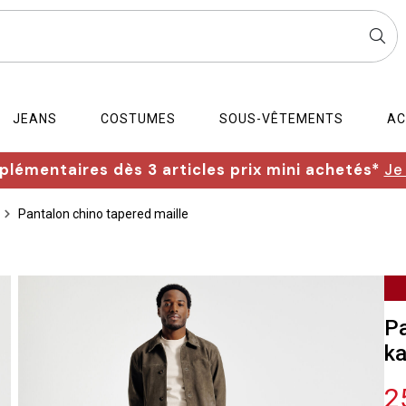
JEANS
COSTUMES
SOUS-VÊTEMENTS
AC
lémentaires dès 3 articles prix mini achetés*
Je
Pantalon chino tapered maille
Pa
ka
2