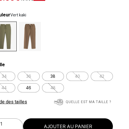
uleur
Vert kaki
lected
lle
34
36
38
40
42
44
46
48
de des tailles
QUELLE EST MA TAILLE ?
AJOUTER AU PANIER