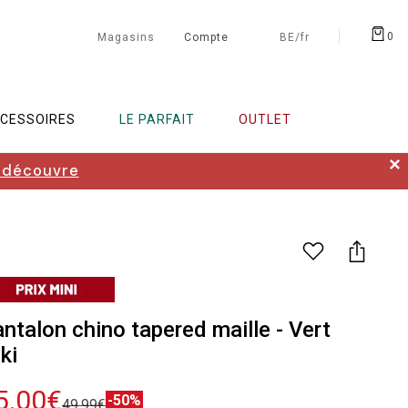
0
Magasins
Compte
BE/fr
CESSOIRES
LE PARFAIT
OUTLET
✕
 découvre
ntalon chino tapered maille - Vert
ki
5.00€
-50%
49.99€