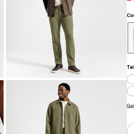
Co
se
Tai
Gui