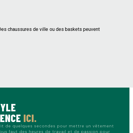
. Des chaussures de ville ou des baskets peuvent
TYLE
MENCE
ICI.
ffit de quelques secondes pour mettre un vêtement
nous faut des heures de travail et de passion pour