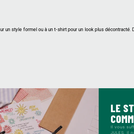
r un style formel ou à un t-shirt pour un look plus décontracté
LE S
COM
Il vous su
JULES. Il 