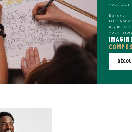
vous donne
Réflexions
Derrière c
stylistes 
vous faites
IMAGIN
COMPOS
DÉCOU