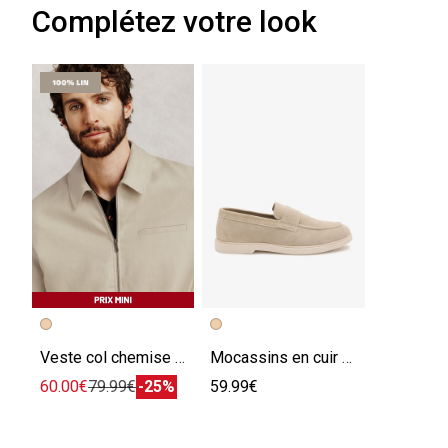
Complétez votre look
Veste col chemise zippée 100% lin
Mocassins en cuir suède
60.00€
79.99€
-25%
59.99€