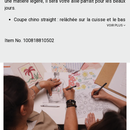
une matière légère, il sera votre allié parfait pour les beaux
jours.
Coupe chino straight :
relâchée sur la cuisse et le bas
VOIR PLUS
de jambe
Fermeture zippée avec un bouton décalé
Item No.
Passants pour ceinture
100818810502
Longueur 34
Poches côtés devant
Doubles poches passepoilées au dos avec boutons
100% lin :
Le lin est une fibre naturelle légère et
thermorégulatrice, qui s'adapte à toutes températures,
frais et respirant l'été et isolant du froid l'hiver
Pour un look décontracté, associez ce pantalon avec un t-
shirt uni et des baskets. Pour une tenue plus habillée,
optez pour une chemise en lin et des chaussures bateau.
Une veste légère peut compléter l'ensemble pour les
soirées plus fraîches.