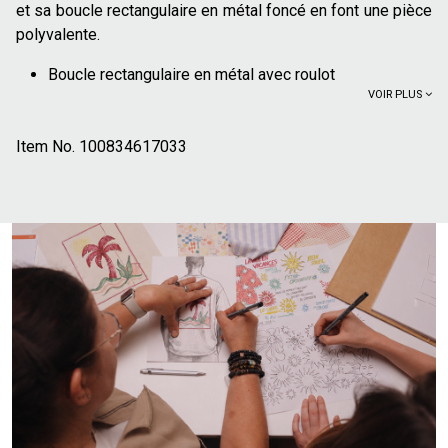
et sa boucle rectangulaire en métal foncé en font une pièce
polyvalente.
Boucle rectangulaire en métal avec roulot
VOIR PLUS
Largeur de sangle : 32 mm
Texture grainée
Item No.
Passant simple en cuir assorti
100834617033
100% cuir pleine fleur certifié LWG :
Leather Working
Group- est une organisation multipartite à but non
lucratif qui s'engage à réduire l'impact environnemental
de la fabrication du cuir. Grâce au standard LWG, les
fabricants de cuir sont audités et certifiés de manière
indépendante sur des critères comme gestion de l’eau,
de l’énergie, des produits chimiques, etc. Jules est
membre de LWG ce qui souligne notre engagement
envers la transparence et l’amélioration continue des
procédés de fabrication du cuir. Pour plus
d'informations, consultez le site
leatherworkinggroup.com