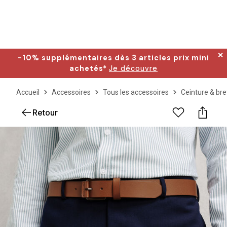
✕
-10% supplémentaires dès 3 articles prix mini
achetés*
Je découvre
Accueil
Accessoires
Tous les accessoires
Ceinture & bre
Retour