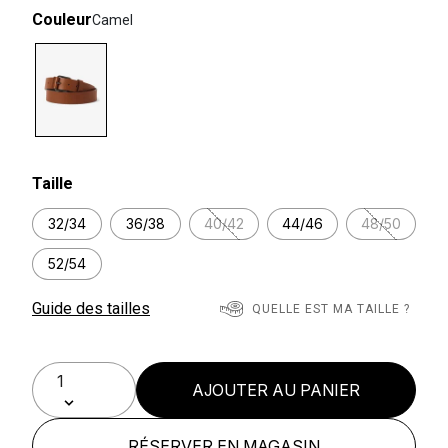
Couleur
Camel
selected
Taille
32/34
36/38
40/42
44/46
48/50
52/54
Guide des tailles
QUELLE EST MA TAILLE ?
AJOUTER AU PANIER
RÉSERVER EN MAGASIN