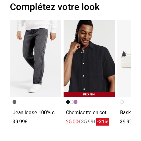
Complétez votre look
Jean loose 100% coton
Chemisette en coton rayée ton sur ton
39.99€
25.00€
35.99€
-31%
39.99€