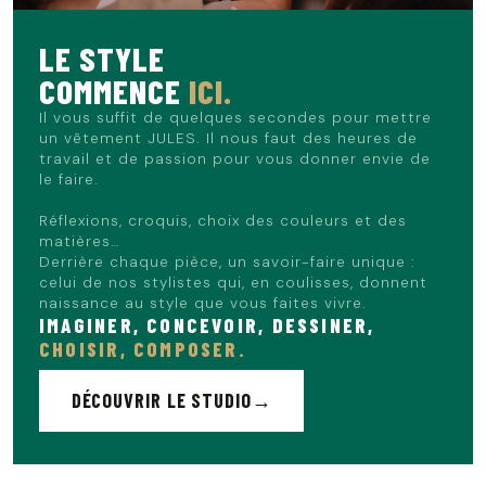
une sortie le week-end. C'est un look simple et efficace qui
mise sur des basiques de qualité.
LE STYLE
COMMENCE
ICI.
Le mannequin mesure 1m86 et porte du L.
Il vous suffit de quelques secondes pour mettre
un vêtement JULES. Il nous faut des heures de
travail et de passion pour vous donner envie de
le faire.
Réflexions, croquis, choix des couleurs et des
matières…
Derrière chaque pièce, un savoir-faire unique :
celui de nos stylistes qui, en coulisses, donnent
naissance au style que vous faites vivre.
IMAGINER, CONCEVOIR, DESSINER,
CHOISIR, COMPOSER.
DÉCOUVRIR LE STUDIO