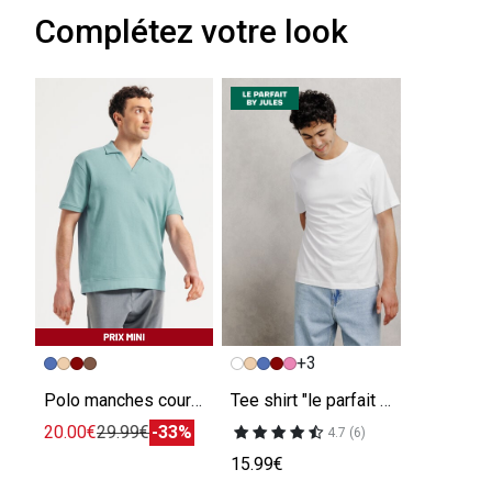
Complétez votre look
+3
Polo manches courtes col resort en côte
Tee shirt "le parfait by JULES"
20.00€
29.99€
-33%
4.7 (6)
15.99€