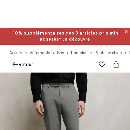
✕
-10% supplémentaires dès 3 articles prix mini
achetés*
Je découvre
Accueil
Vêtements
Bas
Pantalon
Pantalon chino
Retour