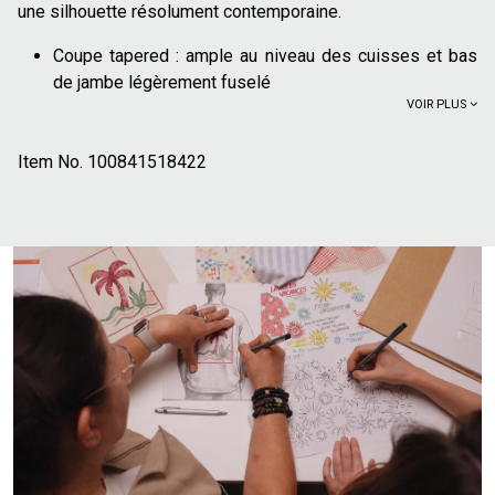
une silhouette résolument contemporaine.
Coupe tapered : ample au niveau des cuisses et bas
de jambe légèrement fuselé
VOIR PLUS
Patte de boutonnage décalée
Fermeture zippée
Item No.
Passants pour ceinture
100841518422
Longueur 34
2 poches italiennes à l'avant
2 poches passepoilées au dos
Ce pantalon est une pièce maîtresse polyvalente. Pour un
style décontracté et soigné, associez-le à un t-shirt simple
et des baskets épurées. Pour une occasion plus formelle
ou une journée au bureau, il se mariera parfaitement avec
une chemise ajustée, un blazer et une paire de chaussures
de ville comme des derbies ou des mocassins.
Le mannequin mesure 1m86 et porte du 40.