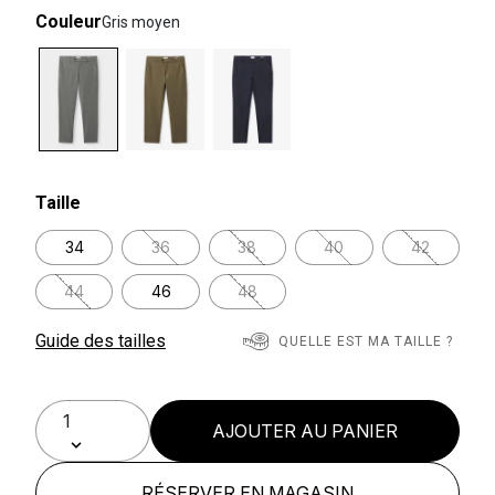
Couleur
Gris moyen
selected
Taille
34
36
38
40
42
44
46
48
Guide des tailles
QUELLE EST MA TAILLE ?
AJOUTER AU PANIER
RÉSERVER EN MAGASIN