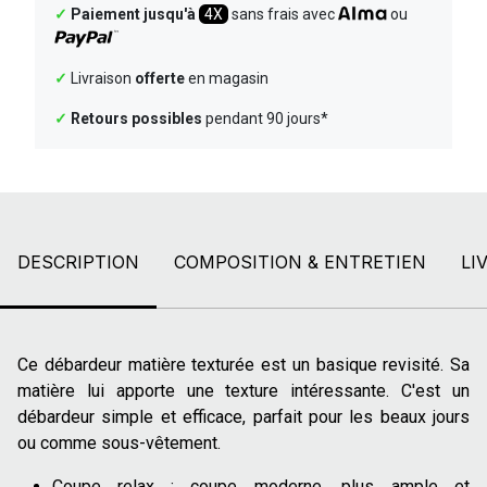
✓
Paiement jusqu'à
4X
sans frais avec
ou
✓
Livraison
offerte
en magasin
✓
Retours possibles
pendant 90 jours*
DESCRIPTION
COMPOSITION & ENTRETIEN
LI
Ce débardeur matière texturée est un basique revisité. Sa
matière lui apporte une texture intéressante. C'est un
débardeur simple et efficace, parfait pour les beaux jours
ou comme sous-vêtement.
Coupe relax :
coupe moderne, plus ample et