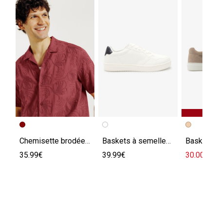
Chemisette brodée regular
Baskets à semelles épaisses
35.99€
39.99€
30.00€
49