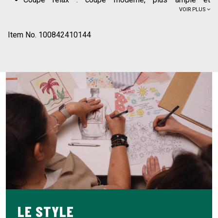
VOIR PLUS
décontractée
Col rond
Item No.
Finitions coletage en emmanchure et encolure
100842410144
Matière texturée
80% de
coton issu de l'agriculture biologique : cultivé
sans produits chimiques de synthèse (pesticides,
insecticides, engrais). Plus de 70% des cultures de
coton issu de l'agriculture biologique n'utilisent pas
d'irrigation artificielle et se contentent de l'eau de pluie
20% de polyester recyclé
Ce débardeur se porte facilement avec un jean brut et des
baskets pour un look décontracté. On peut aussi l'associer
à un short chino et des espadrilles pour une allure plus
estivale. Il peut également se porter sous une chemise
ouverte pour un style plus travaillé.
Le mannequin mesure 1m86 et porte du L.
LE STYLE