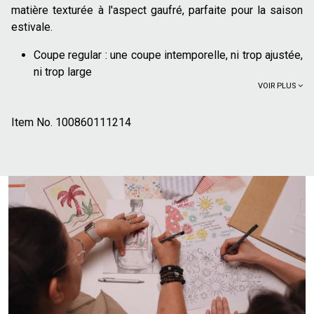
matière texturée à l'aspect gaufré, parfaite pour la saison
estivale.
Coupe regular : une coupe intemporelle, ni trop ajustée,
ni trop large
VOIR PLUS
Col requin
Manches courtes
Item No.
Motif uni
100860111214
Matière gaufrée
Bermuda associé : 1008501
100% coton :
Le coton offre un confort, doux et
agréable au quotidien
Pièce maîtresse d'un vestiaire estival, cette chemisette se
porte aussi bien seule, entièrement boutonnée avec un
chino ou un short en lin pour un look chic et décontracté,
que ouverte sur un t-shirt simple pour une silhouette plus
urbaine. Associez-la à des baskets en toile ou des
espadrilles pour parfaire votre tenue de saison.