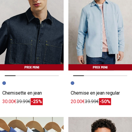
Image précédente
Image suivante
Image précédente
Image suivante
Chemisette en jean
Chemise en jean regular
30.00€
39.99€
-25%
20.00€
39.99€
-50%