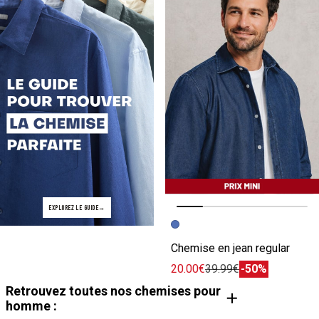
EXPLOREZ LE GUIDE
Image précédente
Image suivante
Chemise en jean regular
20.00€
39.99€
-50%
Retrouvez toutes nos chemises pour
homme :