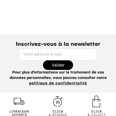
Chemise Homme
Chemise en lin Homme
Chemise col mao Homme
Chemise noire Homme
Chemise velours Homme
Chemise à rayures Homme
Chemise oxford Homme
Chemise slim Homme
Chemise unie Homme
Chemise à carreaux Homme
Chemise blanche Homme
Chemise habillée Homme
Chemise casual Homme
Chemise sans repassage Homme
Chemise flanelle Homme
Chemise manche longue homme
Inscrivez-vous à la newsletter
Chemisette homme
Chemise bleue homme
Guide de la chemise
Chemise hiver homme
Votre adresse e-mail
Chemise regular homme
Chemise coton homme
Valider
Surchemise homme
Pour plus d'informations sur le traitement de vos
données personnelles, vous pouvez consulter notre
politique de confidentialité
LIVRAISON
CLICK
CLICK
OFFERTE
& RESERVE
& COLLECT