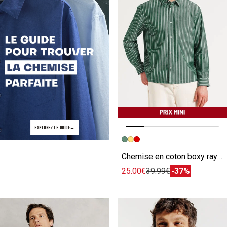
EXPLOREZ LE GUIDE
Image précédente
Image suivante
Chemise en coton boxy rayée
25.00€
39.99€
-37%