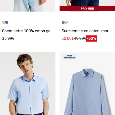
Image précédente
Image suivante
Image précédente
Image suivante
Chemisette 100% coton gaufrée unie
Surchemise en coton imprimée
35.99€
20.00€
49.99€
-60%