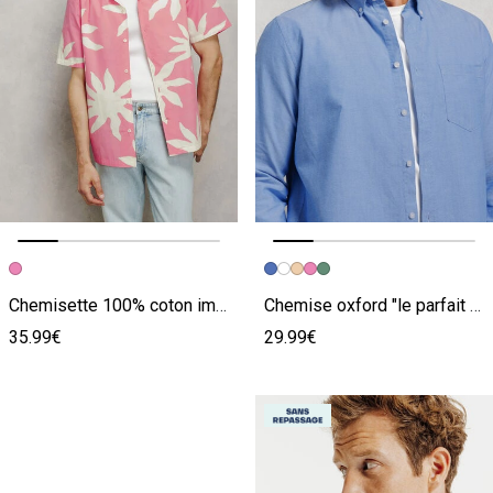
Image précédente
Image suivante
Image précédente
Image suivante
Chemisette 100% coton imprimé fleurie
Chemise oxford "le parfait by JULES"
35.99€
29.99€