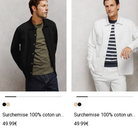
Image précédente
Image suivante
Image précédente
Image suivante
Surchemise 100% coton unie
Surchemise 100% coton unie
49.99€
49.99€