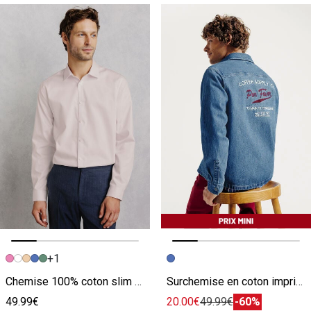
+1
Image précédente
Image suivante
Image précédente
Image suivante
Chemise 100% coton slim sans repassage unie
Surchemise en coton imprimée
49.99€
20.00€
49.99€
-60%