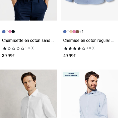
+1
Image précédente
Image suivante
Image précédente
Image suivante
Chemisette en coton sans repassage
Chemise en coton regular sans repassage
1.0 (1)
4.0 (1)
39.99€
49.99€