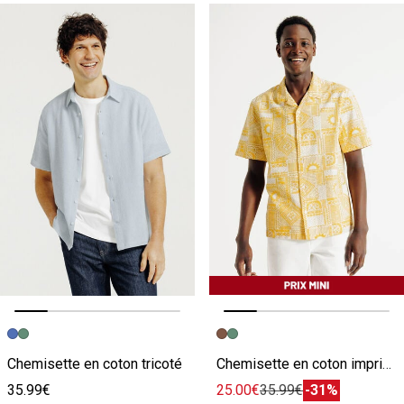
Image précédente
Image suivante
Image précédente
Image suivante
Chemisette en coton tricoté
Chemisette en coton imprimée
35.99€
25.00€
35.99€
-31%