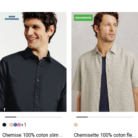
+1
Image précédente
Image suivante
Image précédente
Image suivante
Chemise 100% coton slim sans repassage unie
Chemisette 100% coton fleurie texturée