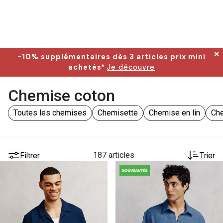
✕
-10% supplémentaires dès 3 articles prix mini
achetés*
Je découvre
Chemise coton
Toutes les chemises
Chemisette
Chemise en lin
Che
Filtrer
187 articles
Trier