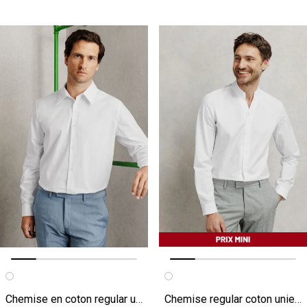
Image précédente
Image suivante
Image précédente
Image suivante
Chemise en coton regular unie
Chemise regular coton unie col mao ouvert