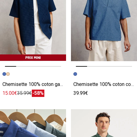
Image précédente
Image suivante
Image précédente
Image suivante
Chemisette 100% coton gaufrée unie
Chemisette 100% coton col vareuse effet denim
15.00€
35.99€
-58%
39.99€