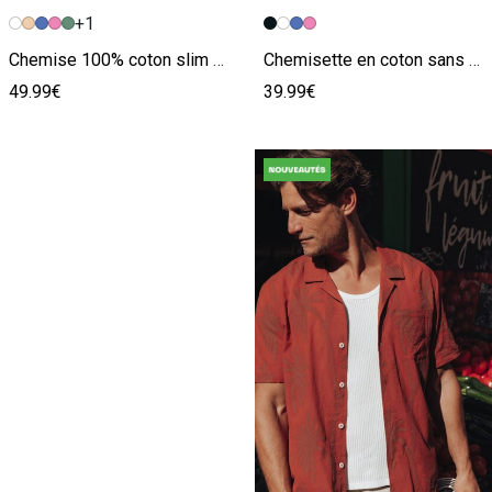
+1
Image précédente
Image suivante
Image précédente
Image suivante
Chemise 100% coton slim sans repassage unie
Chemisette en coton sans repassage
49.99€
39.99€
JE DÉCOUVRE