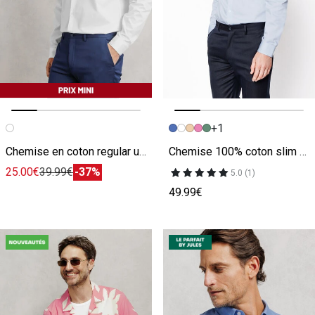
+1
Image précédente
Image suivante
Image précédente
Image suivante
Chemise en coton regular unie
Chemise 100% coton slim sans repassage unie
25.00€
39.99€
-37%
5.0 (1)
49.99€