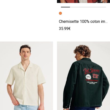
Image précédente
Image suivante
Chemisette 100% coton impirmé palmiers col requin
35.99€