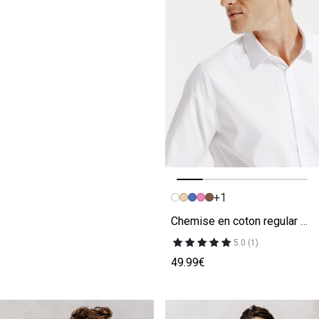
+1
Image précédente
Image suivante
Chemise en coton regular sans repassage
5.0 (1)
49.99€