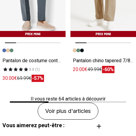
Image précédente
Image suivante
Image précédente
Image suivante
Pantalon de costume contenant du lin
Pantalon chino tapered 7/8ème
20.00€
49.99€
-60%
5.0 (1)
30.00€
69.99€
-57%
Il vous reste
64
articles à découvrir
Voir plus d'articles
Vous aimerez peut-être :
Chemise en lin Homme
Costume en lin Homme