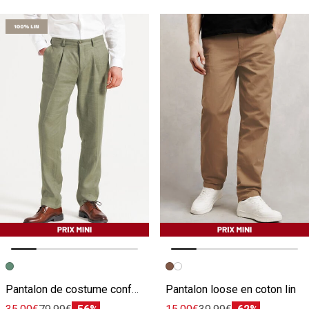
Image précédente
Image suivante
Image précédente
Image suivante
Pantalon de costume confort motif chevron 100% lin
Pantalon loose en coton lin