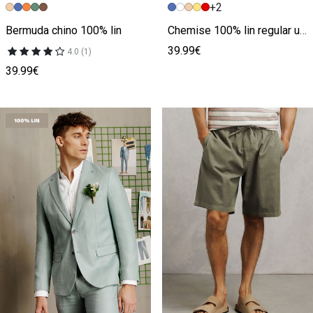
+2
Image précédente
Image suivante
Image précédente
Image suivante
Bermuda chino 100% lin
Chemise 100% lin regular unie
39.99€
4.0 (1)
39.99€