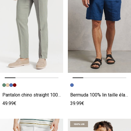
Image précédente
Image suivante
Image précédente
Image suivante
Pantalon chino straight 100% lin
Bermuda 100% lin taille élastiquée
49.99€
39.99€