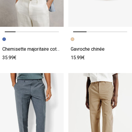
Image précédente
Image suivante
Image précédente
Image suivante
Chemisette majoritaire coton rayée col requin
Gavroche chinée
35.99€
15.99€