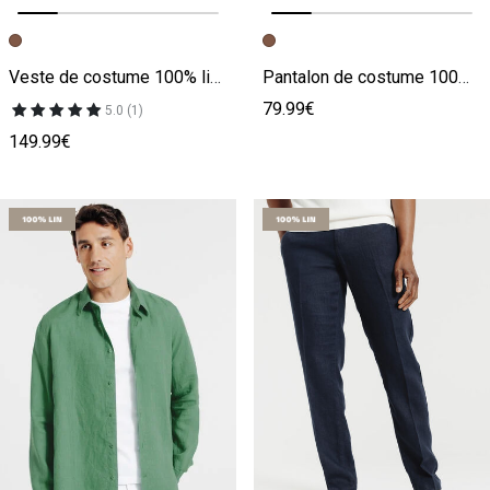
Image précédente
Image suivante
Image précédente
Image suivante
Veste de costume 100% lin confort
Pantalon de costume 100% lin confort
79.99€
5.0 (1)
149.99€