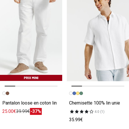
Image précédente
Image suivante
Image précédente
Image suivante
Pantalon loose en coton lin
Chemisette 100% lin unie
25.00€
39.99€
-37%
4.0 (1)
35.99€