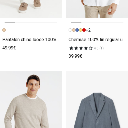
+2
Image précédente
Image suivante
Image précédente
Image suivante
Pantalon chino loose 100% lin
Chemise 100% lin regular unie
49.99€
4.0 (1)
39.99€