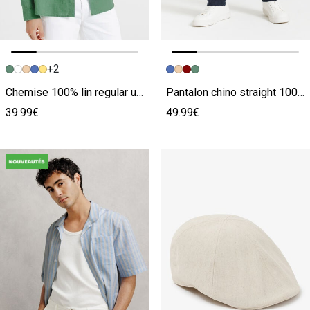
+2
Image précédente
Image suivante
Image précédente
Image suivante
Chemise 100% lin regular unie
Pantalon chino straight 100% lin
39.99€
49.99€