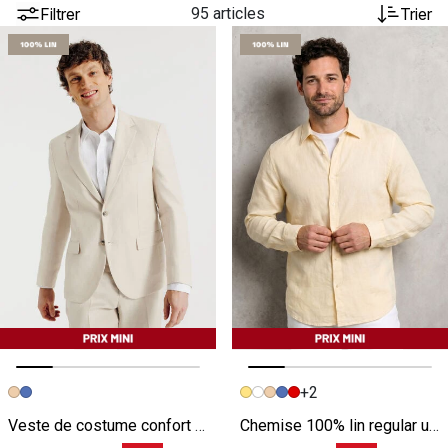
Filtrer
95 articles
Trier
+2
Image précédente
Image suivante
Image précédente
Image suivante
Veste de costume confort 100% lin
Chemise 100% lin regular unie