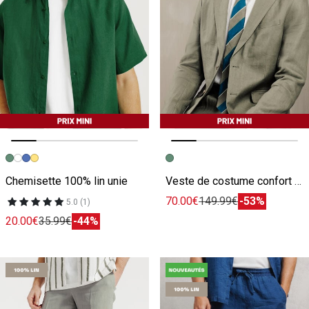
Image précédente
Image suivante
Image précédente
Image suivante
Chemisette 100% lin unie
Veste de costume confort motif chevron 100% lin
70.00€
149.99€
-53%
5.0 (1)
20.00€
35.99€
-44%