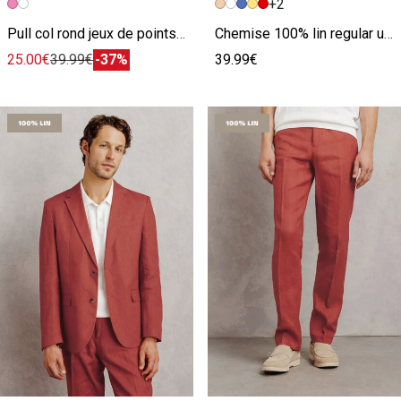
+2
Image précédente
Image suivante
Image précédente
Image suivante
Pull col rond jeux de points fantaisie
Chemise 100% lin regular unie
25.00€
39.99€
-37%
39.99€