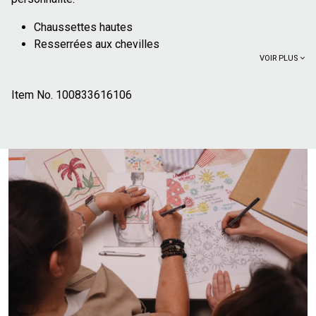
Chaussettes hautes
Resserrées aux chevilles
VOIR PLUS
Talons et pointes contrastés
56%
coton issu de l'agriculture biologique, cultivé sans
Item No.
produits chimiques de synthèse (pesticides,
100833616106
insecticides, engrais). Plus de 70% des cultures de
coton issu de l'agriculture biologique n'utilisent pas
d'irrigation artificielle et se contentent de l'eau de pluie