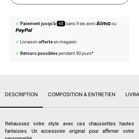
✓
Paiement jusqu'à
4X
sans frais avec
ou
✓
Livraison
offerte
en magasin
✓
Retours possibles
pendant 90 jours*
DESCRIPTION
COMPOSITION & ENTRETIEN
LIVR
Rehaussez votre style avec ces chaussettes hautes
fantaisies. Un accessoire original pour affirmer votre
personnalité.