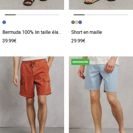
Image précédente
Image suivante
Image précédente
Image suivante
Bermuda 100% lin taille élastiquée
Short en maille
39.99€
29.99€