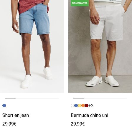
+2
Image précédente
Image suivante
Image précédente
Image suivante
Short en jean
Bermuda chino uni
29.99€
29.99€