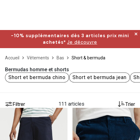
✕
-10% supplémentaires dès 3 articles prix mini
achetés*
Je découvre
Accueil
Vêtements
Bas
Short & bermuda
Bermudas homme et shorts
Short et bermuda chino
Short et bermuda jean
Sh
Filtrer
111 articles
Trier