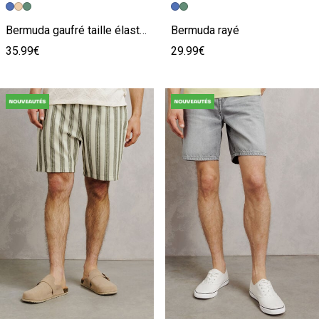
Image précédente
Image suivante
Image précédente
Image suivante
Bermuda gaufré taille élastiquée
Bermuda rayé
35.99€
29.99€