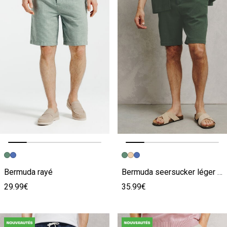
Image précédente
Image suivante
Image précédente
Image suivante
Bermuda rayé
Bermuda seersucker léger coton majoritaire rayé
29.99€
35.99€