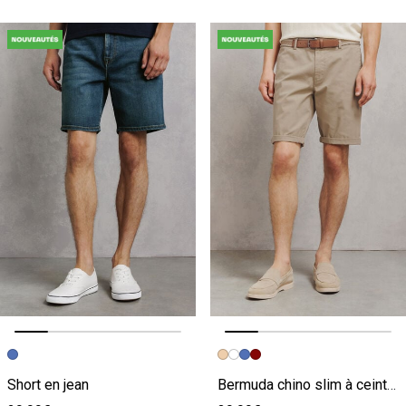
Image précédente
Image suivante
Image précédente
Image suivante
Short en jean
Bermuda chino slim à ceinture uni