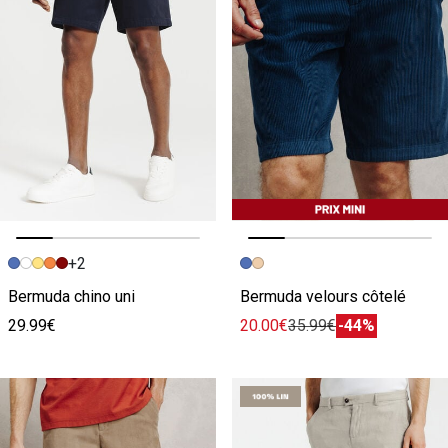
+2
Image précédente
Image suivante
Image précédente
Image suivante
Bermuda chino uni
Bermuda velours côtelé
29.99€
20.00€
35.99€
-44%