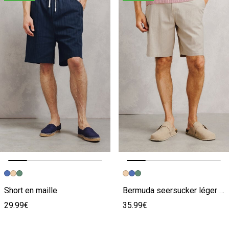
Image précédente
Image suivante
Image précédente
Image suivante
Short en maille
Bermuda seersucker léger coton majoritaire rayé
29.99€
35.99€