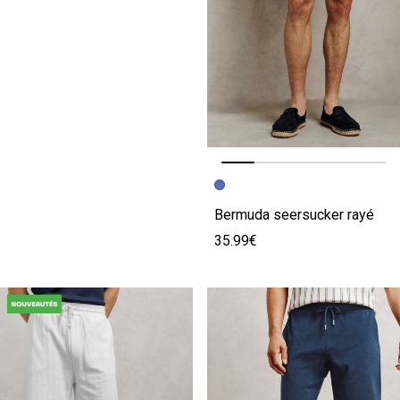
Image précédente
Image suivante
Bermuda seersucker rayé
35.99€