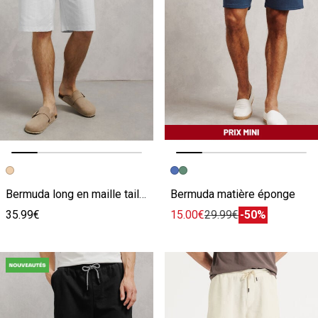
Image précédente
Image suivante
Image précédente
Image suivante
Bermuda long en maille taille élastiquée
Bermuda matière éponge
35.99€
15.00€
29.99€
-50%