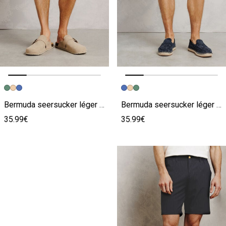
Image précédente
Image suivante
Image précédente
Image suivante
Bermuda seersucker léger coton majoritaire rayé
Bermuda seersucker léger coton majoritaire rayé
35.99€
35.99€