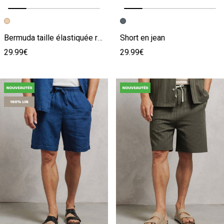
Image précédente
Image suivante
Image précédente
Image suivante
Bermuda taille élastiquée rayé
Short en jean
29.99€
29.99€