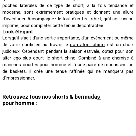
poches latérales de ce type de short, à la fois tendance et
moderne, sont extrêmement pratiques et donnent une allure
d'aventurier. Accompagnez le tout d'un
tee-shirt
, qu'il soit uni ou
imprimé, pour compléter cette tenue décontractée.
Look élégant
Lorsqu'il s'agit d'une sortie importante, d'un événement ou même
de votre quotidien au travail, le
pantalon chino
est un choix
judicieux. Cependant, pendant la saison estivale, optez pour son
alter ego plus court, le short chino. Combiné à une chemise à
manches courtes pour homme et à une paire de mocassins ou
de baskets, il crée une tenue raffinée qui ne manquera pas
d'impressionner.
Retrouvez tous nos shorts & bermudas
pour homme :
Bermuda chino homme
Short en jean homme
Short lin homme
Bermuda cargo homme
Short en molleton homme
Short baggy homme
Jort homme