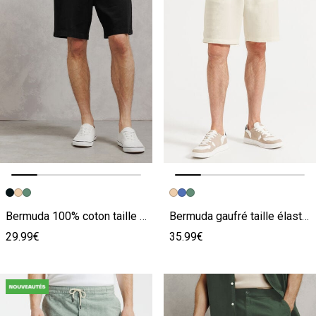
Image précédente
Image suivante
Image précédente
Image suivante
Bermuda 100% coton taille élastiquée
Bermuda gaufré taille élastiquée
29.99€
35.99€