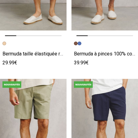
Image précédente
Image suivante
Image précédente
Image suivante
Bermuda taille élastiquée rayé
Bermuda à pinces 100% coton rayé
29.99€
39.99€