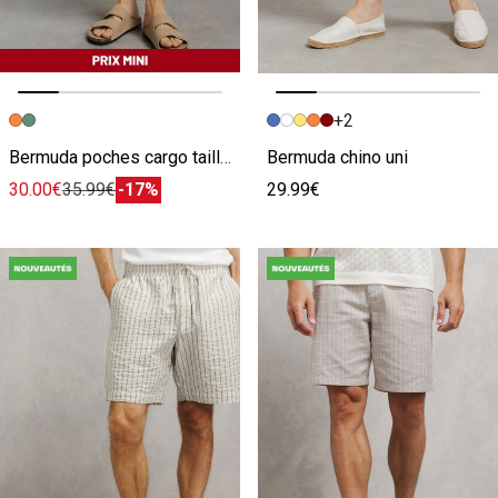
+2
Image précédente
Image suivante
Image précédente
Image suivante
Bermuda poches cargo taille élastiquée
Bermuda chino uni
30.00€
35.99€
-17%
29.99€