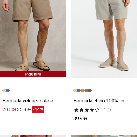
Image précédente
Image suivante
Image précédente
Image suivante
Bermuda velours côtelé
Bermuda chino 100% lin
20.00€
35.99€
-44%
4.0 (1)
39.99€