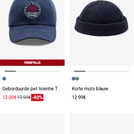
Vorige afbeelding
Volgende beeld
Vorige afbeelding
Volgende beeld
Geborduurde pet licentie Tour de France blauw
Korte muts blauw
12.00€
19.99€
-40%
12.99€