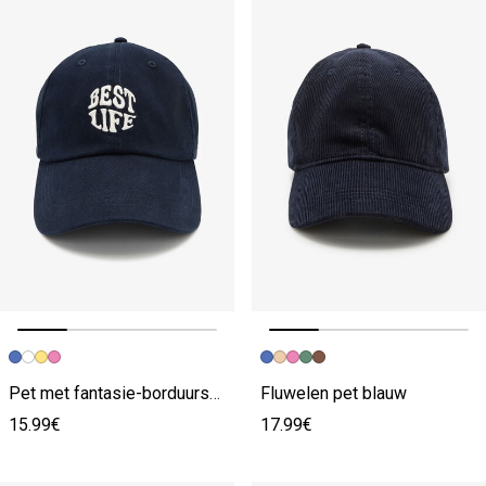
Vorige afbeelding
Volgende beeld
Vorige afbeelding
Volgende beeld
Pet met fantasie-borduursel blauw
Fluwelen pet blauw
15.99€
17.99€