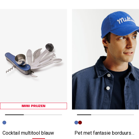
Vorige afbeelding
Volgende beeld
Vorige afbeelding
Volgende beeld
Cocktail multitool blauw
Pet met fantasie borduursel blauw