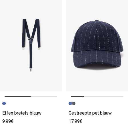
Vorige afbeelding
Volgende beeld
Vorige afbeelding
Volgende beeld
Effen bretels blauw
Gestreepte pet blauw
9.99€
17.99€