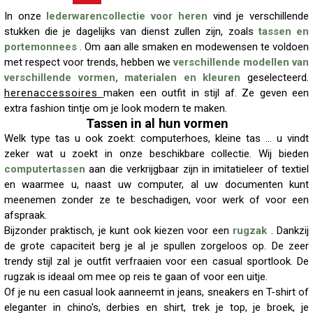
In onze
lederwarencollectie voor heren
vind je verschillende
stukken die je dagelijks van dienst zullen zijn, zoals
tassen en
portemonnees
. Om aan alle smaken en modewensen te voldoen
met respect voor trends, hebben we
verschillende modellen van
verschillende vormen, materialen en kleuren
geselecteerd.
herenaccessoires
maken een outfit in stijl af. Ze geven een
extra fashion tintje om je look modern te maken.
Tassen in al hun vormen
Welk type tas u ook zoekt: computerhoes, kleine tas ... u vindt
zeker wat u zoekt in onze beschikbare collectie. Wij bieden
computertassen
aan die verkrijgbaar zijn in imitatieleer of textiel
en waarmee u, naast uw computer, al uw documenten kunt
meenemen zonder ze te beschadigen, voor werk of voor een
afspraak.
Bijzonder praktisch, je kunt ook kiezen voor een
rugzak
. Dankzij
de grote capaciteit berg je al je spullen zorgeloos op. De zeer
trendy stijl zal je outfit verfraaien voor een casual sportlook. De
rugzak is ideaal om mee op reis te gaan of voor een uitje.
Of je nu een casual look aanneemt in jeans, sneakers en T-shirt of
eleganter in chino's, derbies en shirt, trek je top, je broek, je