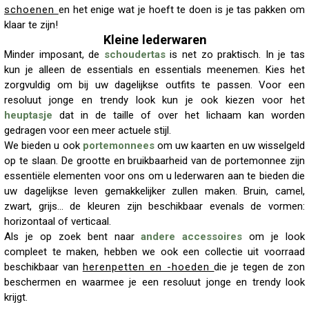
schoenen
en het enige wat je hoeft te doen is je tas pakken om
klaar te zijn!
Kleine lederwaren
Minder imposant, de
schoudertas
is net zo praktisch. In je tas
kun je alleen de essentials en essentials meenemen. Kies het
zorgvuldig om bij uw dagelijkse outfits te passen. Voor een
resoluut jonge en trendy look kun je ook kiezen voor het
heuptasje
dat in de taille of over het lichaam kan worden
gedragen voor een meer actuele stijl.
We bieden u ook
portemonnees
om uw kaarten en uw wisselgeld
op te slaan. De grootte en bruikbaarheid van de portemonnee zijn
essentiële elementen voor ons om u lederwaren aan te bieden die
uw dagelijkse leven gemakkelijker zullen maken. Bruin, camel,
zwart, grijs… de kleuren zijn beschikbaar evenals de vormen:
horizontaal of verticaal.
Als je op zoek bent naar
andere accessoires
om je look
compleet te maken, hebben we ook een collectie uit voorraad
beschikbaar van
herenpetten en -hoeden
die je tegen de zon
beschermen en waarmee je een resoluut jonge en trendy look
krijgt.