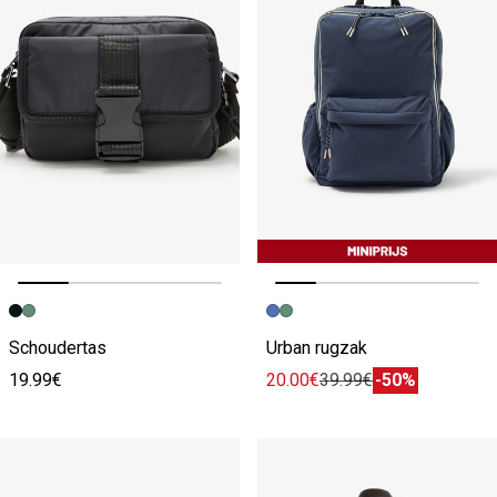
Vorige afbeelding
Volgende beeld
Vorige afbeelding
Volgende beeld
Schoudertas
Urban rugzak
19.99€
20.00€
39.99€
-50%