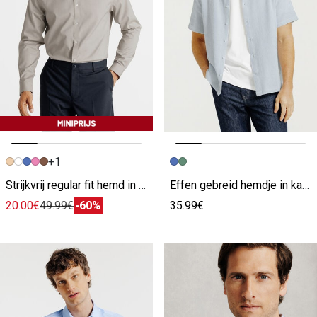
+1
Vorige afbeelding
Volgende beeld
Vorige afbeelding
Volgende beeld
Strijkvrij regular fit hemd in katoen
Effen gebreid hemdje in katoen
20.00€
49.99€
-60%
35.99€