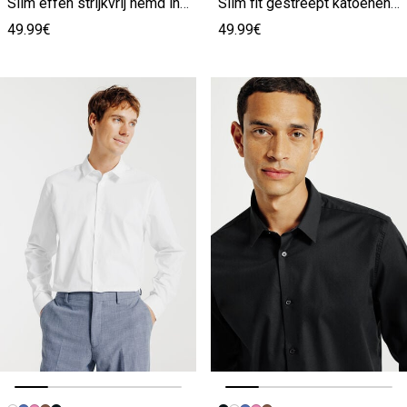
Slim effen strijkvrij hemd in katoen
Slim fit gestreept katoenen overhemd, strijkvrij
49.99€
49.99€