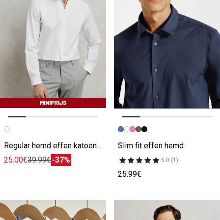
Vorige afbeelding
Volgende beeld
Vorige afbeelding
Volgende beeld
Regular hemd effen katoen open mao-kraag
Slim fit effen hemd
25.00€
39.99€
-37%
5.0 (1)
25.99€