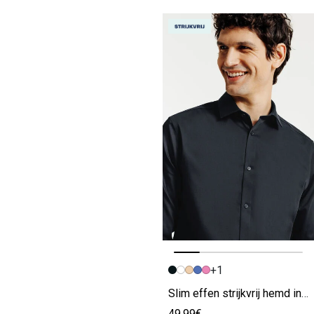
+1
Vorige afbeelding
Volgende beeld
Slim effen strijkvrij hemd in katoen
49.99€