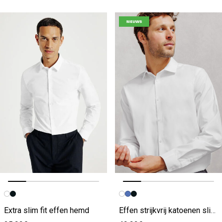
Vorige afbeelding
Volgende beeld
Vorige afbeelding
Volgende beeld
Extra slim fit effen hemd
Effen strijkvrij katoenen slim hemd