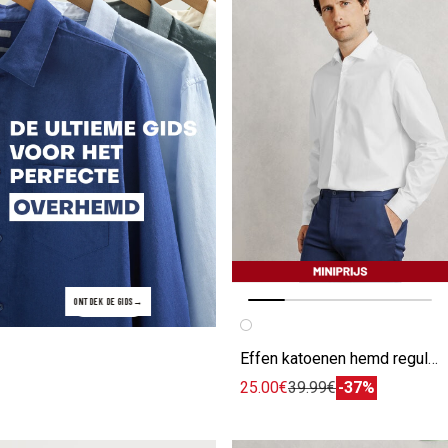
ONTDEK DE GIDS
Vorige afbeelding
Volgende beeld
Effen katoenen hemd regular
25.00€
39.99€
-37%