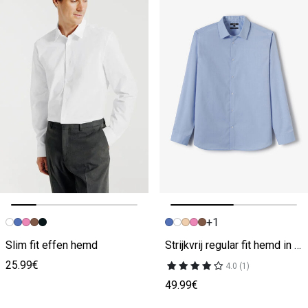
+1
Vorige afbeelding
Volgende beeld
Vorige afbeelding
Volgende beeld
Slim fit effen hemd
Strijkvrij regular fit hemd in katoen
25.99€
4.0 (1)
49.99€