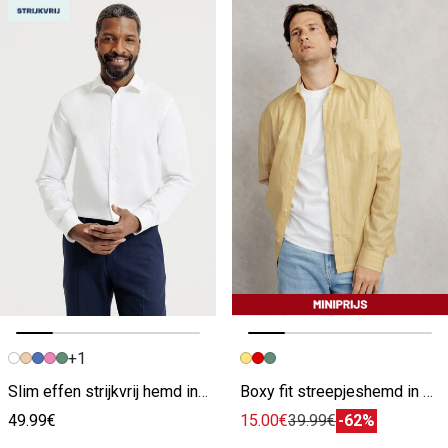
+1
Vorige afbeelding
Volgende beeld
Vorige afbeelding
Volgende beeld
Slim effen strijkvrij hemd in katoen
Boxy fit streepjeshemd in katoen
49.99€
15.00€
39.99€
-62%