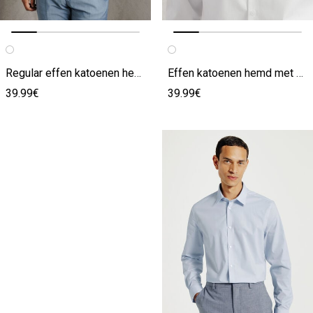
Vorige afbeelding
Volgende beeld
Vorige afbeelding
Volgende beeld
Regular effen katoenen hemd
Effen katoenen hemd met mao-kraag regular
39.99€
39.99€
IK ONTDEK