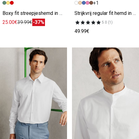
+1
Vorige afbeelding
Volgende beeld
Vorige afbeelding
Volgende beeld
Boxy fit streepjeshemd in katoen
Strijkvrij regular fit hemd in katoen
25.00€
39.99€
-37%
5.0 (1)
49.99€