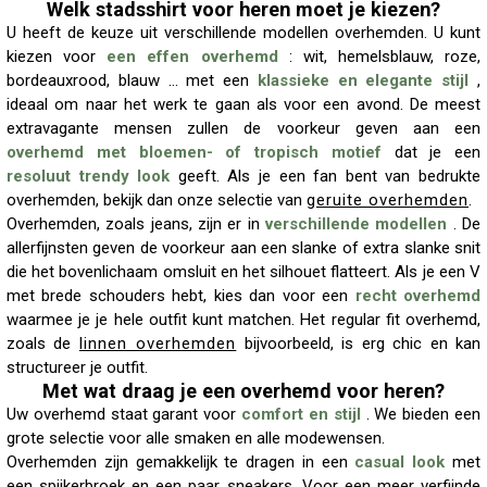
Welk stadsshirt voor heren moet je kiezen?
U heeft de keuze uit verschillende modellen overhemden. U kunt
kiezen voor
een effen overhemd
: wit, hemelsblauw, roze,
bordeauxrood, blauw ... met een
klassieke en elegante stijl
,
ideaal om naar het werk te gaan als voor een avond. De meest
extravagante mensen zullen de voorkeur geven aan een
overhemd met bloemen- of tropisch motief
dat je een
resoluut trendy look
geeft. Als je een fan bent van bedrukte
overhemden, bekijk dan onze selectie van
geruite overhemden
.
Overhemden, zoals jeans, zijn er in
verschillende modellen
. De
allerfijnsten geven de voorkeur aan een slanke of extra slanke snit
die het bovenlichaam omsluit en het silhouet flatteert. Als je een V
met brede schouders hebt, kies dan voor een
recht overhemd
waarmee je je hele outfit kunt matchen. Het regular fit overhemd,
zoals de
linnen overhemden
bijvoorbeeld, is erg chic en kan
structureer je outfit.
Met wat draag je een overhemd voor heren?
Uw overhemd staat garant voor
comfort en stijl
. We bieden een
grote selectie voor alle smaken en alle modewensen.
Overhemden zijn gemakkelijk te dragen in een
casual look
met
een spijkerbroek en een paar sneakers. Voor een meer verfijnde