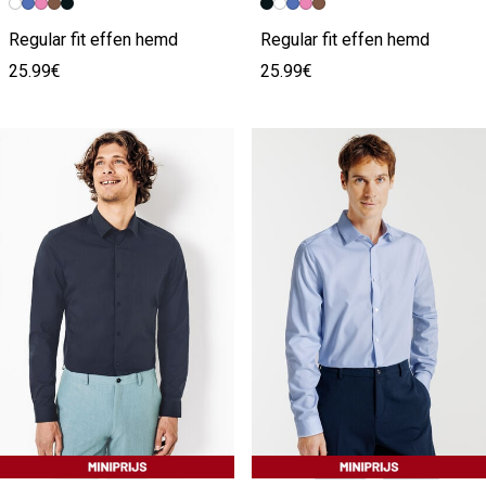
Vorige afbeelding
Volgende beeld
Vorige afbeelding
Volgende beeld
Regular fit effen hemd
Regular fit effen hemd
25.99€
25.99€