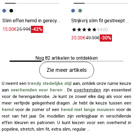
Vorige afbeelding
Volgende beeld
Vorige afbeelding
Volgende beeld
Slim effen hemd in gerecyclede polyamide
Strijkvrij slim fit gestreept hemd
15.00€
25.99€
-42%
5.0 (1)
35.00€
49.99€
-30%
Nog
82
artikelen te ontdekken
Zie meer artikels
U neemt een
trendy stedelijke stijl
aan, ontdek onze ruime keuze
aan
overhemden voor heren
. De
overhemden
zijn essentieel
voor de herengarderobe. Je kunt ze zowel elke dag als voor een
meer verfijnde gelegenheid dragen. Je hebt de keuze tussen een
hemd
voor de zomer of een
hemd met lange mouwen
voor de
rest van het jaar. De modellen zijn verkrijgbaar in verschillende
effen kleuren en patronen. U kunt kiezen voor een overhemd in
popeline, stretch, slim fit, extra slim, regular ...