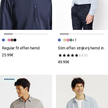
+1
Vorige afbeelding
Volgende beeld
Vorige afbeelding
Volgende beeld
Regular fit effen hemd
Slim effen strijkvrij hemd in katoen
25.99€
5.0 (1)
49.99€