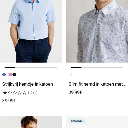
Vorige afbeelding
Volgende beeld
Vorige afbeelding
Volgende beeld
Strijkvrij hemdje in katoen
Slim fit hemd in katoen met bloemenprint
39.99€
1.0 (1)
39.99€