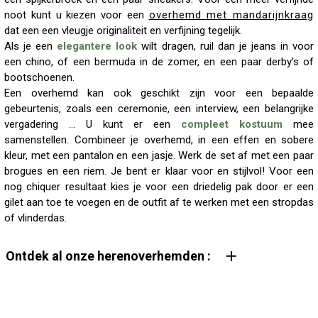
noot kunt u kiezen voor een
overhemd met mandarijnkraag
dat een een vleugje originaliteit en verfijning tegelijk.
Als je een
elegantere look
wilt dragen, ruil dan je jeans in voor
een chino, of een bermuda in de zomer, en een paar derby's of
bootschoenen.
Een overhemd kan ook geschikt zijn voor een bepaalde
gebeurtenis, zoals een ceremonie, een interview, een belangrijke
vergadering ... U kunt er een
compleet kostuum
mee
samenstellen. Combineer je overhemd, in een effen en sobere
kleur, met een pantalon en een jasje. Werk de set af met een paar
brogues en een riem. Je bent er klaar voor en stijlvol! Voor een
nog chiquer resultaat kies je voor een driedelig pak door er een
gilet aan toe te voegen en de outfit af te werken met een stropdas
of vlinderdas.
Ontdek al onze herenoverhemden :
Herenoverhemd
linnen herenoverhemd
Herenoverhemd met maokraag
zwart herenoverhemd
fluwelen herenoverhemd
gestreept herenoverhemd