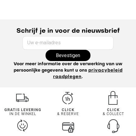
oxford herenoverhemd
slim fit herenoverhemd
effen herenoverhemd
geruit herenoverhemd
wit herenoverhemd
casual herenoverhemd
strijkvrij herenoverhemd
flanellen herenoverhemd
herenoverhemd met lange mouwen
Schrijf je in voor de nieuwsbrief
herenoverhemd met korte mouwen
blauw herenoverhemd
denim herenoverhemd
gids voor het overhemd
Uw e-mailadres
winteroverhemd voor heren
regular fit herenoverhemd
Bevestigen
katoenen herenoverhemd
overhemdjas voor heren
Voor meer informatie over de verwerking van uw
persoonlijke gegevens kunt u ons
privacybeleid
raadplegen
.
GRATIS LEVERING
CLICK
CLICK
IN DE WINKEL
& RESERVE
& COLLECT