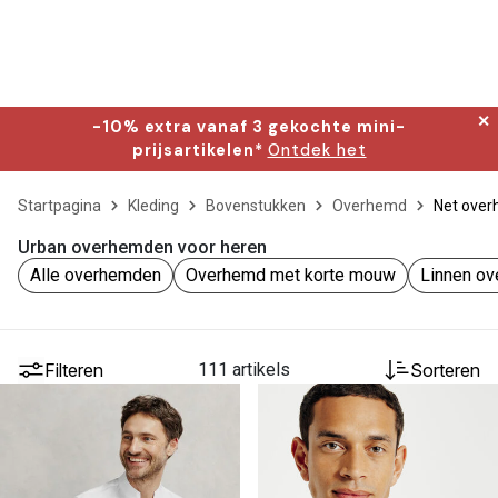
✕
-10% extra vanaf 3 gekochte mini-
prijsartikelen*
Ontdek het
Startpagina
Kleding
Bovenstukken
Overhemd
Net ove
Urban overhemden voor heren
Alle overhemden
Overhemd met korte mouw
Linnen o
Filteren
111 artikels
Sorteren