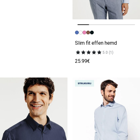
Vorige afbeelding
Volgende beeld
Slim fit effen hemd
5.0 (1)
25.99€