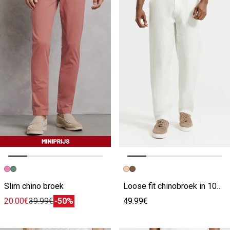
Vorige afbeelding
Volgende beeld
Vorige afbeelding
Volgende beeld
Slim chino broek
Loose fit chinobroek in 100% linnen
20.00€
39.99€
-50%
49.99€