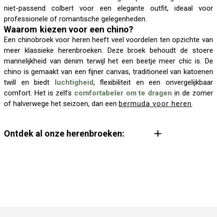
niet-passend colbert voor een elegante outfit, ideaal voor
professionele of romantische gelegenheden.
Waarom kiezen voor een chino?
Een chinobroek voor heren heeft veel voordelen ten opzichte van
meer klassieke herenbroeken. Deze broek behoudt de stoere
mannelijkheid van denim terwijl het een beetje meer chic is. De
chino is gemaakt van een fijner canvas, traditioneel van katoenen
twill en biedt
luchtigheid
, flexibiliteit en een onvergelijkbaar
comfort. Het is zelfs
comfortabeler om te dragen
in de zomer
of halverwege het seizoen, dan een
bermuda voor heren
.
Ontdek al onze herenbroeken:
Herenbroeken
Cargo herenbroek
Kostuumbroek
Nette herenbroek
Wijde herenbroek
Fluwelen herenbroek
Linnen herenbroek
Rechte herenbroek
Stretch herenbroek
Slim fit herenbroek
Joggingbroek
Herenbroekengids