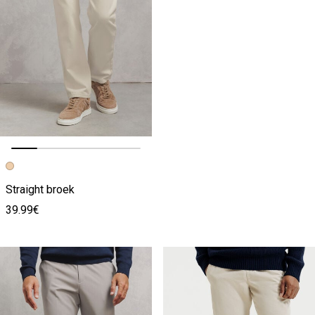
Vorige afbeelding
Volgende beeld
Straight broek
39.99€