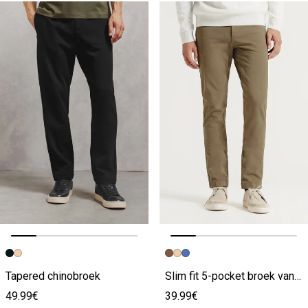
Vorige afbeelding
Volgende beeld
Vorige afbeelding
Volgende beeld
Tapered chinobroek
Slim fit 5-pocket broek van bi-stretch materiaal
49.99€
39.99€