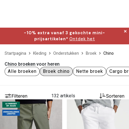
✕
-10% extra vanaf 3 gekochte mini-
prijsartikelen*
Ontdek het
Startpagina
Kleding
Onderstukken
Broek
Chino
Chino broeken voor heren
Alle broeken
Broek chino
Nette broek
Cargo b
Filteren
132 artikels
Sorteren