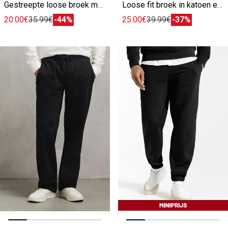
Gestreepte loose broek met elastiek
Loose fit broek in katoen en linnen
20.00€
35.99€
-44%
25.00€
39.99€
-37%