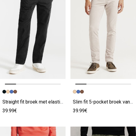
Vorige afbeelding
Volgende beeld
Vorige afbeelding
Volgende beeld
Straight fit broek met elastische taille
Slim fit 5-pocket broek van bi-stretch materiaal
39.99€
39.99€