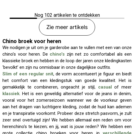
Nog
102
artikelen te ontdekken
Zie meer artikels
Chino broek voor heren
We nodigen je uit om je garderobe aan te vullen met een van onze
chino's voor heren. De
chino's
zijn net zo comfortabel als een
klassieke broek en hebben in de loop der jaren onze kledingkasten
‘bevolkt’ en zijn nu onmisbaar in onze dagelijkse outfits.
Slim of een regular snit
, de vorm accentueert je figuur en biedt
het comfort van een kledingstuk van goede kwaliteit. Het is
gemakkelijk te combineren, ongeacht je stijl,
casual
of meer
klassiek
. Het is een geweldig alternatief voor de jeans in denim,
vooral voor het zomerseizoen wanneer we de voorkeur geven
aan het dragen van luchtigere kleding, zodat de huid kan ademen
en je transpiratie voorkomt. Probeer deze stretch pasvorm, je zult
zeer snel overtuigd zijn! We hebben allemaal een reden om voor
herenchino's te kiezen; en jij, wat is jouw reden? We hebben een
grote collectie chino broeken voor heren in
verschillende