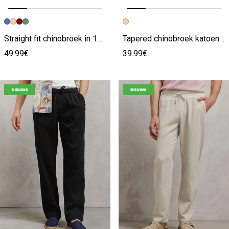
Vorige afbeelding
Volgende beeld
Vorige afbeelding
Volgende beeld
Straight fit chinobroek in 100% linnen
Tapered chinobroek katoen linnen
49.99€
39.99€