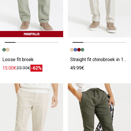
Vorige afbeelding
Volgende beeld
Vorige afbeelding
Volgende beeld
Loose fit broek
Straight fit chinobroek in 100% linnen
15.00€
39.99€
-62%
49.99€