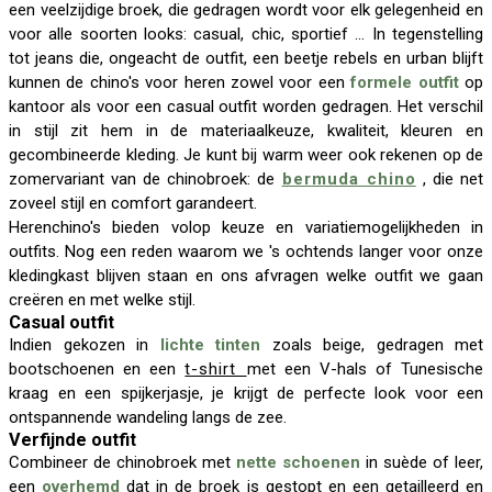
een veelzijdige broek, die gedragen wordt voor elk gelegenheid en
voor alle soorten looks: casual, chic, sportief ... In tegenstelling
tot jeans die, ongeacht de outfit, een beetje rebels en urban blijft
kunnen de chino's voor heren zowel voor een
formele outfit
op
kantoor als voor een casual outfit worden gedragen. Het verschil
in stijl zit hem in de materiaalkeuze, kwaliteit, kleuren en
gecombineerde kleding. Je kunt bij warm weer ook rekenen op de
zomervariant van de chinobroek: de
bermuda chino
, die net
zoveel stijl en comfort garandeert.
Herenchino's bieden volop keuze en variatiemogelijkheden in
outfits. Nog een reden waarom we 's ochtends langer voor onze
kledingkast blijven staan en ons afvragen welke outfit we gaan
creëren en met welke stijl.
Casual outfit
Indien gekozen in
lichte tinten
zoals beige, gedragen met
bootschoenen en een
t-shirt
met een V-hals of Tunesische
kraag en een spijkerjasje, je krijgt de perfecte look voor een
ontspannende wandeling langs de zee.
Verfijnde outfit
Combineer de chinobroek met
nette schoenen
in suède of leer,
een
overhemd
dat in de broek is gestopt en een getailleerd en