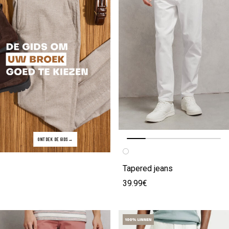
ONTDEK DE GIDS
Vorige afbeelding
Volgende beeld
Tapered jeans
39.99€