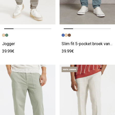
Vorige afbeelding
Volgende beeld
Vorige afbeelding
Volgende beeld
Jogger
Slim fit 5-pocket broek van bi-stretch materiaal
39.99€
39.99€