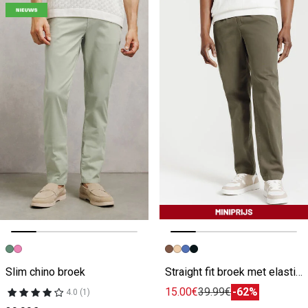
Vorige afbeelding
Volgende beeld
Vorige afbeelding
Volgende beeld
Slim chino broek
Straight fit broek met elastische taille
15.00€
39.99€
-62%
4.0 (1)