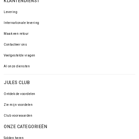
KLANTENDIENST
Levering
Internationale levering
Maak een retour
Contacteer ons
Veelgestelde vragen
Al onze diensten
JULES CLUB
Ontdek de voordelen
Zie mijn voordelen
Club voorwaarden
ONZE CATEGORIEËN
Solden heren