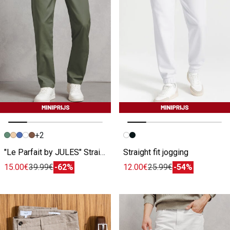
+2
Vorige afbeelding
Volgende beeld
Vorige afbeelding
Volgende beeld
"Le Parfait by JULES" Straight fit chino
Straight fit jogging
15.00€
39.99€
-62%
12.00€
25.99€
-54%