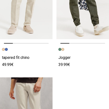
Vorige afbeelding
Volgende beeld
Vorige afbeelding
Volgende beeld
tapered fit chino
Jogger
49.99€
39.99€