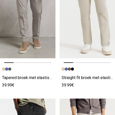
Vorige afbeelding
Volgende beeld
Vorige afbeelding
Volgende beeld
Tapered broek met elastische taille
Straight fit broek met elastische taille
39.99€
39.99€