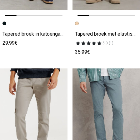
Vorige afbeelding
Volgende beeld
Vorige afbeelding
Volgende beeld
Tapered broek in katoengaas
Tapered broek met elastische taille
29.99€
5.0 (1)
35.99€