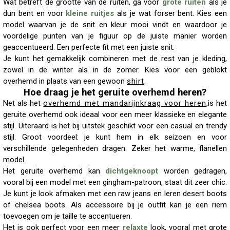
Wat betreft de grootte van de ruiten, ga voor
grote ruiten
als je
dun bent en voor
kleine ruitjes
als je wat forser bent. Kies een
model waarvan je de snit en kleur mooi vindt en waardoor je
voordelige punten van je figuur op de juiste manier worden
geaccentueerd. Een perfecte fit met een juiste snit.
Je kunt het gemakkelijk combineren met de rest van je kleding,
zowel in de winter als in de zomer. Kies voor een geblokt
overhemd in plaats van een gewoon
shirt
.
Hoe draag je het geruite overhemd heren?
Net als het
overhemd met mandarijnkraag voor heren
,is het
geruite overhemd ook ideaal voor een meer klassieke en elegante
stijl. Uiteraard is het bij uitstek geschikt voor een casual en trendy
stijl. Groot voordeel: je kunt hem in elk seizoen en voor
verschillende gelegenheden dragen. Zeker het warme, flanellen
model.
Het geruite overhemd kan
dichtgeknoopt
worden gedragen,
vooral bij een model met een gingham-patroon, staat dit zeer chic.
Je kunt je look afmaken met een raw jeans en leren desert boots
of chelsea boots. Als accessoire bij je outfit kan je een riem
toevoegen om je taille te accentueren.
Het is ook perfect voor een meer
relaxte
look, vooral met grote