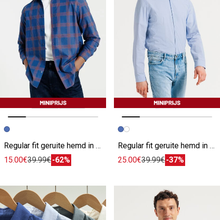
Vorige afbeelding
Volgende beeld
Vorige afbeelding
Volgende beeld
Regular fit geruite hemd in katoen
Regular fit geruite hemd in katoen
15.00€
39.99€
-62%
25.00€
39.99€
-37%