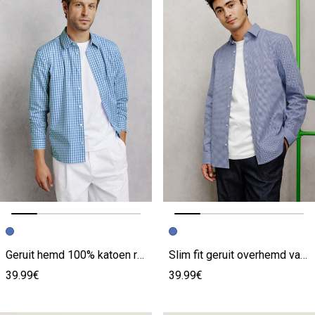
Vorige afbeelding
Volgende beeld
Vorige afbeelding
Volgende beeld
Geruit hemd 100% katoen regular
Slim fit geruit overhemd van 100% katoen
39.99€
39.99€