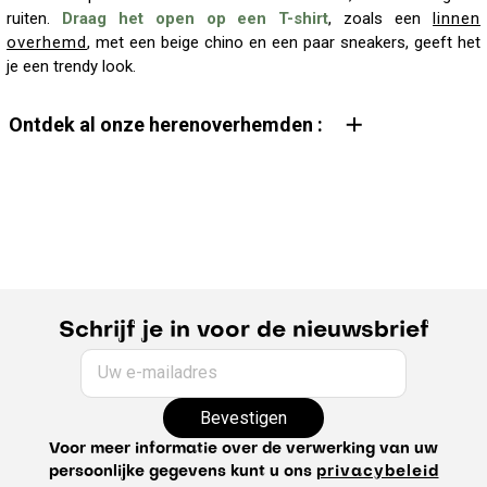
ruiten.
Draag het open op een T-shirt
, zoals een
linnen
overhemd
, met een beige chino en een paar sneakers, geeft het
je een trendy look.
Ontdek al onze herenoverhemden :
Herenoverhemd
linnen herenoverhemd
Herenoverhemd met maokraag
zwart herenoverhemd
fluwelen herenoverhemd
gestreept herenoverhemd
oxford herenoverhemd
slim fit herenoverhemd
effen herenoverhemd
wit herenoverhemd
gekleed herenoverhemd
casual herenoverhemd
strijkvrij herenoverhemd
flanellen herenoverhemd
herenoverhemd met lange mouwen
Schrijf je in voor de nieuwsbrief
herenoverhemd met korte mouwen
blauw herenoverhemd
denim herenoverhemd
gids voor het overhemd
Uw e-mailadres
winteroverhemd voor heren
regular fit herenoverhemd
Bevestigen
katoenen herenoverhemd
overhemdjas voor heren
Voor meer informatie over de verwerking van uw
persoonlijke gegevens kunt u ons
privacybeleid