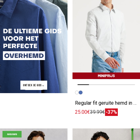
ONTDEK DE GIDS
Vorige afbeelding
Volgende beeld
Regular fit geruite hemd in katoen
25.00€
39.99€
-37%