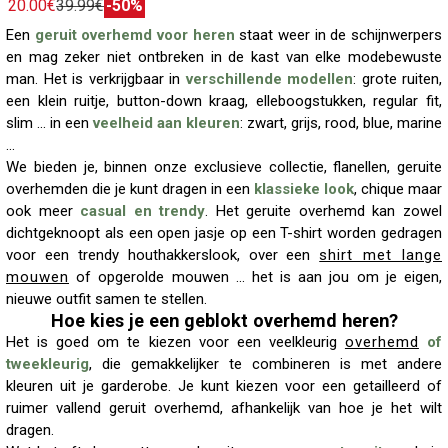
20.00€
39.99€
-50%
Een
geruit overhemd voor heren
staat weer in de schijnwerpers
en mag zeker niet ontbreken in de kast van elke modebewuste
man. Het is verkrijgbaar in
verschillende modellen
: grote ruiten,
een klein ruitje, button-down kraag, elleboogstukken, regular fit,
slim ... in een
veelheid aan kleuren
: zwart, grijs, rood, blue, marine
...
We bieden je, binnen onze exclusieve collectie, flanellen, geruite
overhemden die je kunt dragen in een
klassieke look
, chique maar
ook meer
casual en trendy
. Het geruite overhemd kan zowel
dichtgeknoopt als een open jasje op een T-shirt worden gedragen
voor een trendy houthakkerslook, over een
shirt met lange
mouwen
of opgerolde mouwen ... het is aan jou om je eigen,
nieuwe outfit samen te stellen.
Hoe kies je een geblokt overhemd heren?
Het is goed om te kiezen voor een veelkleurig
overhemd
of
tweekleurig
, die gemakkelijker te combineren is met andere
kleuren uit je garderobe. Je kunt kiezen voor een getailleerd of
ruimer vallend geruit overhemd, afhankelijk van hoe je het wilt
dragen.