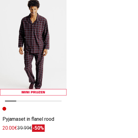
Vorige afbeelding
Volgende beeld
Pyjamaset in flanel rood
20.00€
39.99€
-50%