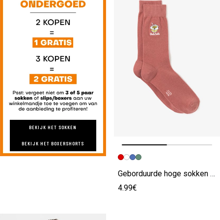
BEKIJK HET SOKKEN
BEKIJK HET BOXERSHORTS
Vorige afbeelding
Volgende beeld
Geborduurde hoge sokken rood
4.99€