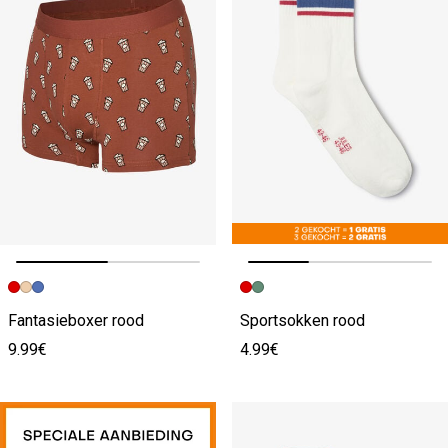
Vorige afbeelding
Volgende beeld
Vorige afbeelding
Volgende beeld
Fantasieboxer rood
Sportsokken rood
9.99€
4.99€