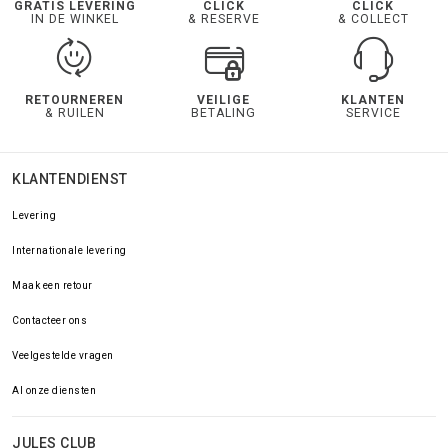
GRATIS LEVERING
CLICK
CLICK
IN DE WINKEL
& RESERVE
& COLLECT
RETOURNEREN
VEILIGE
KLANTEN
& RUILEN
BETALING
SERVICE
KLANTENDIENST
Levering
Internationale levering
Maak een retour
Contacteer ons
Veelgestelde vragen
Al onze diensten
JULES CLUB