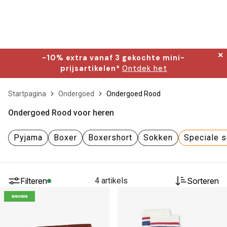
✕
-10% extra vanaf 3 gekochte mini-
prijsartikelen*
Ontdek het
Startpagina
Ondergoed
Ondergoed Rood
Ondergoed Rood voor heren
Pyjama
Boxer
Boxershort
Sokken
Speciale s
Filteren
4 artikels
Sorteren