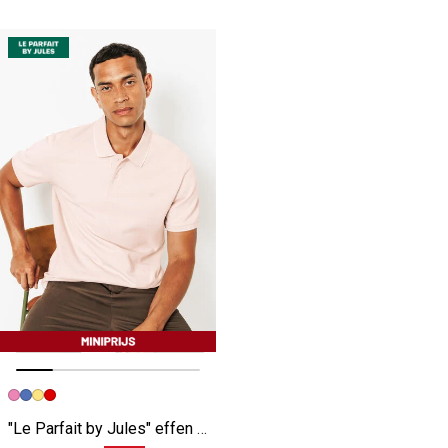
Vorige afbeelding
Volgende beeld
"Le Parfait by Jules" effen polo korte mouwen roze