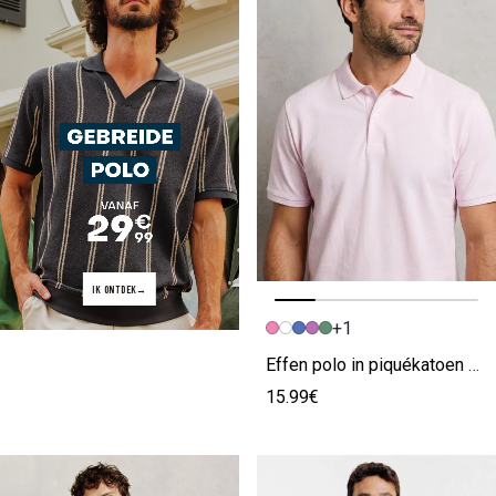
IK ONTDEK
+1
Vorige afbeelding
Volgende beeld
Effen polo in piquékatoen met korte mouwen roze
15.99€