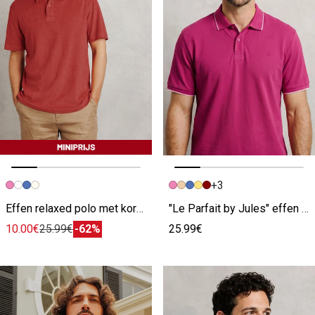
+3
Vorige afbeelding
Volgende beeld
Vorige afbeelding
Volgende beeld
Effen relaxed polo met korte mouwen in badstof roze
"Le Parfait by Jules" effen polo korte mouwen roze
10.00€
25.99€
-62%
25.99€