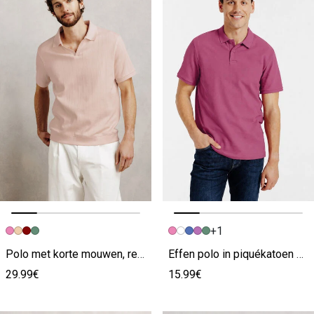
+1
Vorige afbeelding
Volgende beeld
Vorige afbeelding
Volgende beeld
Polo met korte mouwen, resortkraag en textuur roze
Effen polo in piquékatoen met korte mouwen roze
29.99€
15.99€