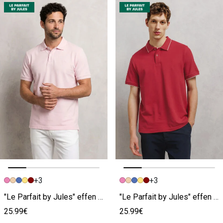
+3
+3
Vorige afbeelding
Volgende beeld
Vorige afbeelding
Volgende beeld
"Le Parfait by Jules" effen polo korte mouwen roze
"Le Parfait by Jules" effen polo korte mouwen roze
25.99€
25.99€