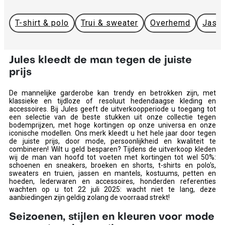
T-shirt & polo
Trui & sweater
Overhemd
Jas &
Jules kleedt de man tegen de juiste
prijs
De mannelijke garderobe kan trendy en betrokken zijn, met
klassieke en tijdloze of resoluut hedendaagse kleding en
accessoires. Bij Jules geeft de uitverkoopperiode u toegang tot
een selectie van de beste stukken uit onze collectie tegen
bodemprijzen, met hoge kortingen op onze universa en onze
iconische modellen. Ons merk kleedt u het hele jaar door tegen
de juiste prijs, door mode, persoonlijkheid en kwaliteit te
combineren! Wilt u geld besparen? Tijdens de uitverkoop kleden
wij de man van hoofd tot voeten met kortingen tot wel 50%:
schoenen en sneakers, broeken en shorts, t-shirts en polo's,
sweaters en truien, jassen en mantels, kostuums, petten en
hoeden, lederwaren en accessoires, honderden referenties
wachten op u tot 22 juli 2025: wacht niet te lang, deze
aanbiedingen zijn geldig zolang de voorraad strekt!
Seizoenen, stijlen en kleuren voor mode