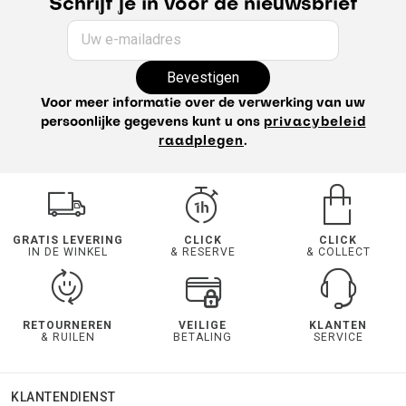
Schrijf je in voor de nieuwsbrief
Uw e-mailadres
Bevestigen
Voor meer informatie over de verwerking van uw
persoonlijke gegevens kunt u ons
privacybeleid
raadplegen
.
GRATIS LEVERING
CLICK
CLICK
IN DE WINKEL
& RESERVE
& COLLECT
RETOURNEREN
VEILIGE
KLANTEN
& RUILEN
BETALING
SERVICE
KLANTENDIENST