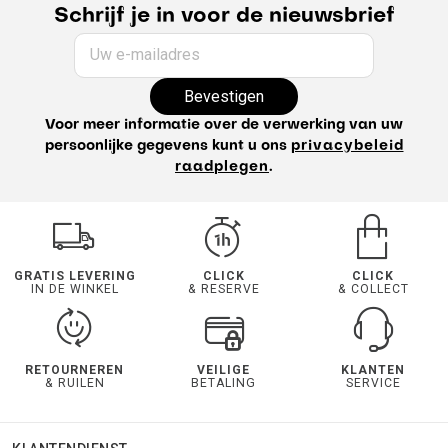
Schrijf je in voor de nieuwsbrief
Uw e-mailadres
Bevestigen
Voor meer informatie over de verwerking van uw
persoonlijke gegevens kunt u ons
privacybeleid
raadplegen
.
GRATIS LEVERING
CLICK
CLICK
IN DE WINKEL
& RESERVE
& COLLECT
RETOURNEREN
VEILIGE
KLANTEN
& RUILEN
BETALING
SERVICE