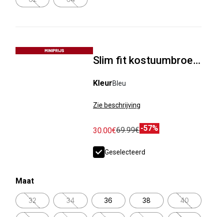
Slim fit kostuumbroek met pied-de-puce-motief
Kleur
Bleu
Zie beschrijving
-57%
69.99€
30.00€
Geselecteerd
Maat
32
34
36
38
40