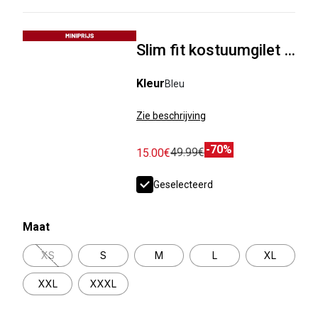
Slim fit kostuumgilet met pied-de-puce-motief
Kleur
Bleu
Zie beschrijving
-70%
49.99€
15.00€
Geselecteerd
Maat
XS
S
M
L
XL
XXL
XXXL