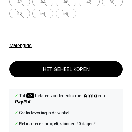
42
44
46
48
50
52
54
56
Matengids
HET GEHEEL KOPEN
✓
Tot
4X
betalen
zonder extra met
een
✓
Gratis
levering
in de winkel
✓
Retourneren mogelijk
binnen 90 dagen*