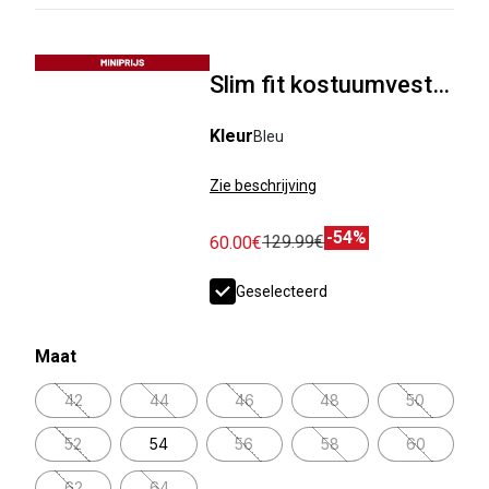
Slim fit kostuumvest met pied-de-puce-motief
Kleur
Bleu
Zie beschrijving
-54%
129.99€
60.00€
Geselecteerd
Maat
42
44
46
48
50
52
54
56
58
60
62
64