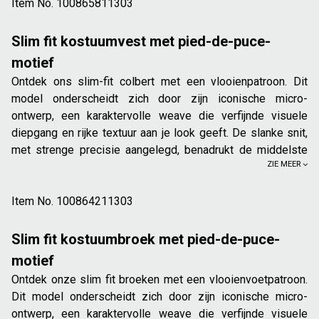
Item No.
Sluiting met 4 knopen
100865811303
2 discrete gepaspelde zakken
Aantrekband achteraan voor een gepersonaliseerde
Slim fit kostuumvest met pied-de-puce-
pasvorm
motief
Hoofdmateriaal: 64% polyester
Ontdek ons slim-fit colbert met een vlooienpatroon. Dit
Dit gilet is de elegante finishing touch voor een chique
model onderscheidt zich door zijn iconische micro-
outfit. Draag hem met een bijpassend vest (1008642) en
ontwerp, een karaktervolle weave die verfijnde visuele
kostuumbroek (1008643) voor een onberispelijke
diepgang en rijke textuur aan je look geeft. De slanke snit,
driedelige look tijdens een ceremonie, of een belangrijk
met strenge precisie aangelegd, benadrukt de middelste
evenement. Voor een meer relaxte, maar nog altijd chique
ZIE MEER
behuizing voor een uitgesproken moderne en dynamische
silhouet, kunt u hem gewoon combineren met een wit hemd,
draging.
en een chinobroek of ruwe jeans.
Item No.
100864211303
Slim fit: klassieke snit, valt strak op het lichaam voor
Het model meet 1m86 en draagt maat L.
een mooie pasvorm
Slim fit kostuumbroek met pied-de-puce-
Ingekeepte reverskraag
motief
Fantasie pied-de-puce-micromotief
Ontdek onze slim fit broeken met een vlooienvoetpatroon.
Sluiting met 2 knopen
Dit model onderscheidt zich door zijn iconische micro-
2 zakken met klep vooraan
ontwerp, een karaktervolle weave die verfijnde visuele
Een gepaspelde borstzak