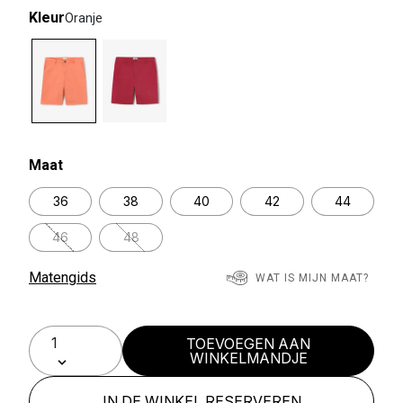
Kleur
Oranje
selected
Maat
36
38
40
42
44
46
48
Matengids
WAT IS MIJN MAAT?
TOEVOEGEN AAN
WINKELMANDJE
IN DE WINKEL RESERVEREN