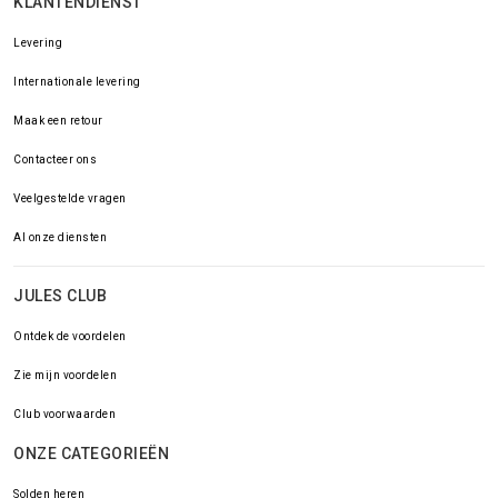
KLANTENDIENST
Levering
Internationale levering
Maak een retour
Contacteer ons
Veelgestelde vragen
Al onze diensten
JULES CLUB
Ontdek de voordelen
Zie mijn voordelen
Club voorwaarden
ONZE CATEGORIEËN
Solden heren