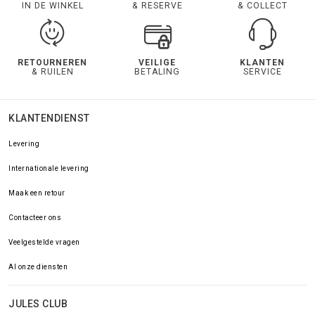
IN DE WINKEL
& RESERVE
& COLLECT
RETOURNEREN
VEILIGE
KLANTEN
& RUILEN
BETALING
SERVICE
KLANTENDIENST
Levering
Internationale levering
Maak een retour
Contacteer ons
Veelgestelde vragen
Al onze diensten
JULES CLUB