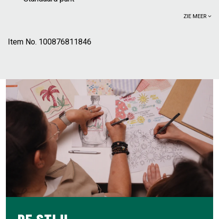
ZIE MEER
Item No.
100876811846
DE STIJL