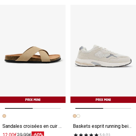
Image précédente
Image suivante
Image précédente
Image suivante
Sandales croisées en cuir suède beige
Baskets esprit running beige
12.00€
29.99€
-60%
5.0 (1)