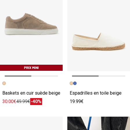
Image précédente
Image suivante
Image précédente
Image suivante
Baskets en cuir suède beige
Espadrilles en toile beige
30.00€
49.99€
-40%
19.99€