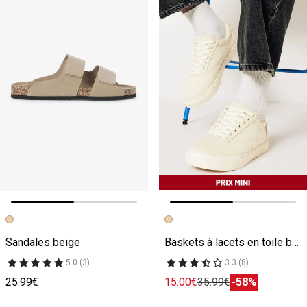
Image précédente
Image suivante
Image précédente
Image suivante
Sandales beige
Baskets à lacets en toile beige
5.0 (3)
3.3 (8)
25.99€
15.00€
35.99€
-58%