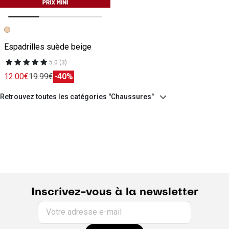
Image précédente
Image suivante
Espadrilles suède beige
5.0 (3)
12.00€
19.99€
-40%
Retrouvez toutes les catégories "Chaussures"
Inscrivez-vous à la newsletter
Votre adresse e-mail