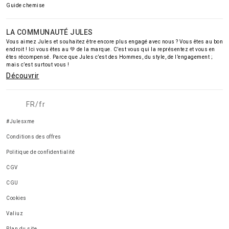
Guide chemise
LA COMMUNAUTÉ JULES
Vous aimez Jules et souhaitez être encore plus engagé avec nous ? Vous êtes au bon
endroit ! Ici vous êtes au 💚 de la marque. C’est vous qui la représentez et vous en
êtes récompensé. Parce que Jules c’est des Hommes, du style, de l’engagement ;
mais c’est surtout vous !
Découvrir
FR/fr
#Julesxme
Conditions des offres
Politique de confidentialité
CGV
CGU
Cookies
Valiuz
Plan du site