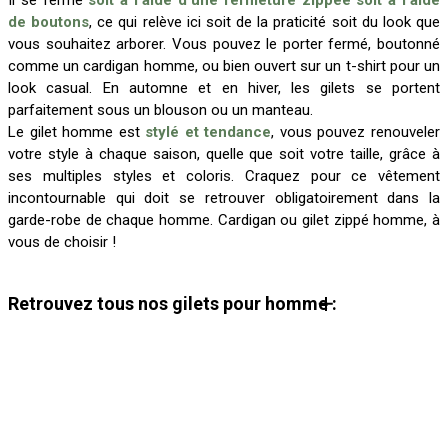
Il se ferme
soit à l’aide d’une fermeture zippée soit à l’aide
de boutons
, ce qui relève ici soit de la praticité soit du look que
vous souhaitez arborer. Vous pouvez le porter fermé, boutonné
comme un cardigan homme, ou bien ouvert sur un t-shirt pour un
look casual. En automne et en hiver, les gilets se portent
parfaitement sous un blouson ou un manteau.
Le gilet homme est
stylé et tendance
, vous pouvez renouveler
votre style à chaque saison, quelle que soit votre taille, grâce à
ses multiples styles et coloris. Craquez pour ce vêtement
incontournable qui doit se retrouver obligatoirement dans la
garde-robe de chaque homme. Cardigan ou gilet zippé homme, à
vous de choisir !
Retrouvez tous nos gilets pour homme :
Gilet boutonné homme
Gilet zippé homme
Guide du pull