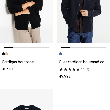
Image précédente
Image suivante
Image précédente
Image suivante
Cardigan boutonné
Gilet cardigan boutonné col polo
35.99€
5.0 (2)
49.99€