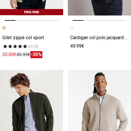
Image précédente
Image suivante
Image précédente
Image suivante
Gilet zippé col sport
Cardigan col polo jacquard carreaux argyle
49.99€
5.0 (3)
30.00€
45.99€
-35%