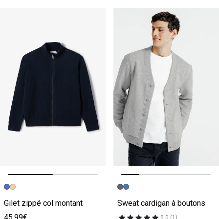
Image précédente
Image suivante
Image précédente
Image suivante
Gilet zippé col montant
Sweat cardigan à boutons
45.99€
5.0 (1)