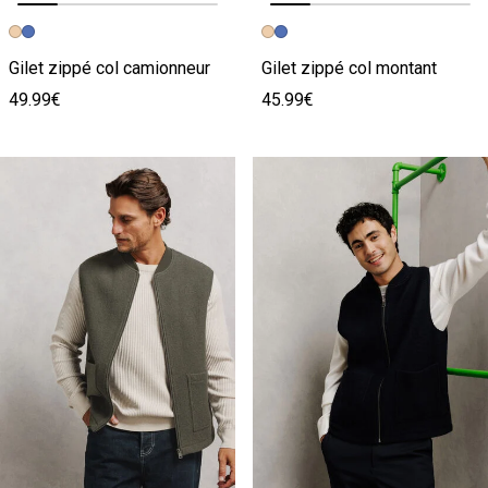
Image précédente
Image suivante
Image précédente
Image suivante
Gilet zippé col camionneur
Gilet zippé col montant
49.99€
45.99€