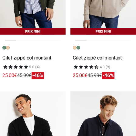
Image précédente
Image suivante
Image précédente
Image suivante
Gilet zippé col montant
Gilet zippé col montant
5.0 (4)
4.3 (9)
25.00€
45.99€
-46%
25.00€
45.99€
-46%