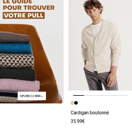
EXPLOREZ LE GUIDE
Image précédente
Image suivante
Cardigan boutonné
35.99€