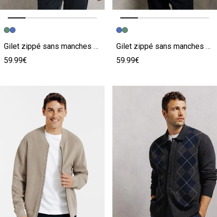
Image précédente
Image suivante
Image précédente
Image suivante
Gilet zippé sans manches 100% laine
Gilet zippé sans manches 100% laine
59.99€
59.99€