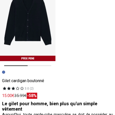
Image précédente
Image suivante
Gilet cardigan boutonné
3.0 (2)
15.00€
35.99€
-58%
Le gilet pour homme, bien plus qu'un simple
vêtement
Aujourd'hui, toute garde-robe masculine se doit de posséder au