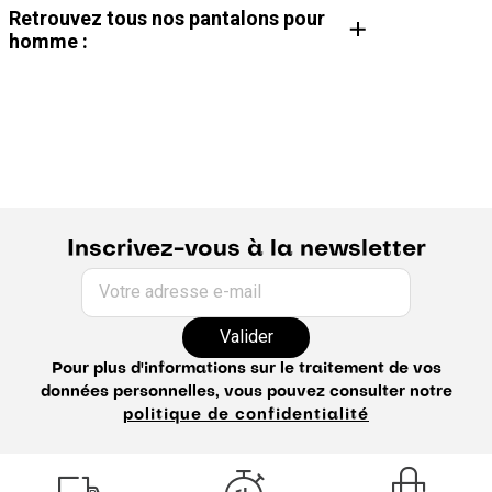
Retrouvez tous nos pantalons pour
homme :
Pantalon chino homme
Pantalon cargo homme
Pantalon de costume homme
Pantalon habillé homme
Pantalon large homme
Pantalon velours homme
Pantalon en lin homme
Pantalon droit homme
Pantalon élastique homme
Pantalon slim homme
Jean homme
Jogging homme
Guide du pantalon
Inscrivez-vous à la newsletter
Votre adresse e-mail
Valider
Pour plus d'informations sur le traitement de vos
données personnelles, vous pouvez consulter notre
politique de confidentialité