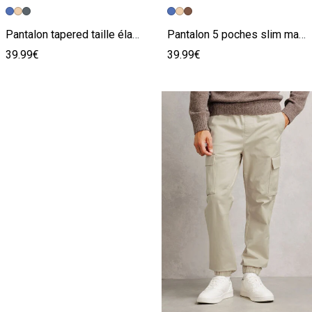
Image précédente
Image suivante
Image précédente
Image suivante
Pantalon tapered taille élastiquée
Pantalon 5 poches slim matière bi-stretch
39.99€
39.99€