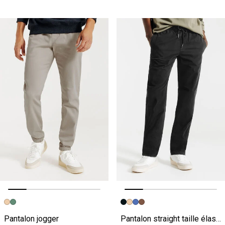
Image précédente
Image suivante
Image précédente
Image suivante
Pantalon jogger
Pantalon straight taille élastiquée