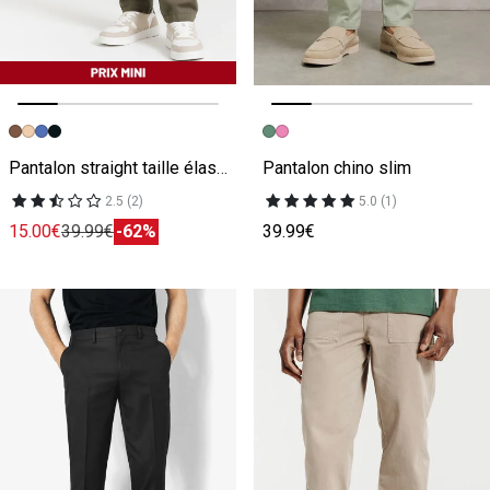
Image précédente
Image suivante
Image précédente
Image suivante
Pantalon straight taille élastiquée
Pantalon chino slim
2.5 (2)
5.0 (1)
15.00€
39.99€
-62%
39.99€