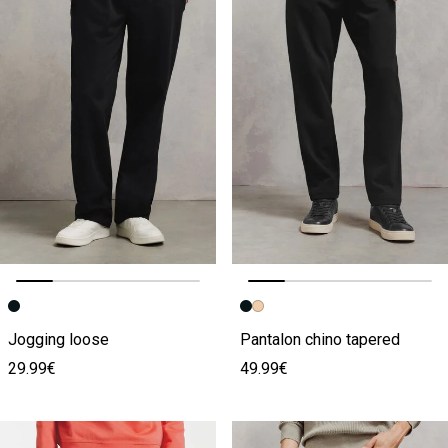
Image précédente
Image suivante
Image précédente
Image suivante
Jogging loose
Pantalon chino tapered
29.99€
49.99€