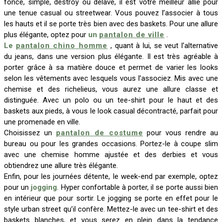
foncé, simple, destroy ou délavé, il est votre meilleur allié pour
une tenue casual ou streetwear. Vous pouvez l’associer à tous
les hauts et il se porte très bien avec des baskets. Pour une allure
plus élégante, optez pour
un
pantalon de ville
.
Le
pantalon chino homme
, quant à lui, se veut l’alternative
du jeans, dans une version plus élégante. Il est très agréable à
porter grâce à sa matière douce et permet de varier les looks
selon les vêtements avec lesquels vous l’associez. Mis avec une
chemise et des richelieus, vous aurez une allure classe et
distinguée. Avec un polo ou un tee-shirt pour le haut et des
baskets aux pieds, à vous le look casual décontracté, parfait pour
une promenade en ville.
Choisissez un
pantalon de costume
pour vous rendre au
bureau ou pour les grandes occasions. Portez-le à coupe slim
avec une chemise homme ajustée et des derbies et vous
obtiendrez une allure très élégante.
Enfin, pour les journées détente, le week-end par exemple, optez
pour un
jogging
. Hyper confortable à porter, il se porte aussi bien
en intérieur que pour sortir. Le jogging se porte en effet pour le
style urban street qu’il confère. Mettez-le avec un tee-shirt et des
baskets blanches, et vous serez en plein dans la tendance