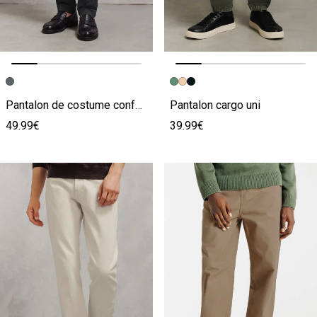
Image précédente
Image suivante
Image précédente
Image suivante
Pantalon de costume confort pied de puce
Pantalon cargo uni
49.99€
39.99€