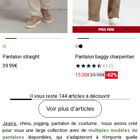
Image précédente
Image suivante
Image précédente
Image suivante
Pantalon straight
Pantalon baggy charpentier
39.99€
4.5 (2)
15.00€
39.99€
-62%
Il vous reste
144
articles à découvrir
Voir plus d'articles
Jeans
, chino, jogging, pantalon de costume… nous avons créé
pour vous une large collection avec de
multiples modèles de
pantalons
disponibles, qui s’adapteront à n’importe quelle