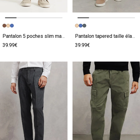
Image précédente
Image suivante
Image précédente
Image suivante
Pantalon 5 poches slim matière bi-stretch
Pantalon tapered taille élastiquée
39.99€
39.99€