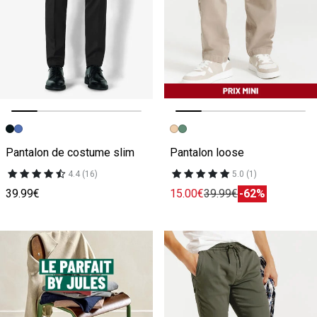
Image précédente
Image suivante
Image précédente
Image suivante
Pantalon de costume slim
Pantalon loose
4.4 (16)
5.0 (1)
39.99€
15.00€
39.99€
-62%