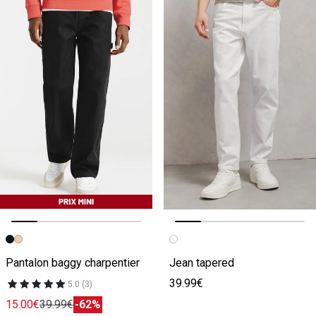
Image précédente
Image suivante
Image précédente
Image suivante
Pantalon baggy charpentier
Jean tapered
39.99€
5.0 (3)
15.00€
39.99€
-62%