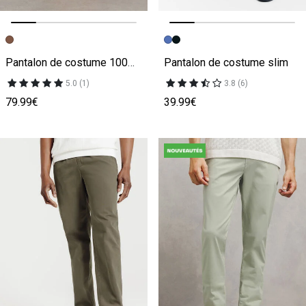
Image précédente
Image suivante
Image précédente
Image suivante
Pantalon de costume 100% lin confort
Pantalon de costume slim
5.0 (1)
3.8 (6)
79.99€
39.99€