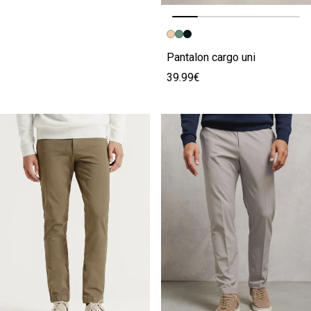
Image précédente
Image suivante
Pantalon cargo uni
39.99€