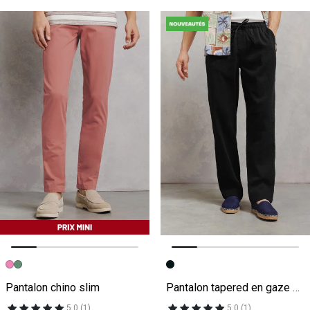
Image précédente
Image suivante
Image précédente
Image suivante
Pantalon chino slim
Pantalon tapered en gaze de coton
5.0 (1)
5.0 (1)