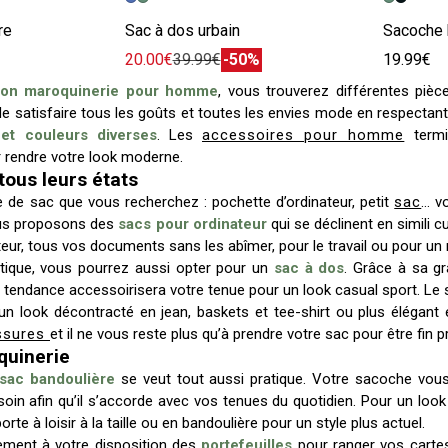
re
Sac à dos urbain
Sacoche 
20.00€
39.99€
-50%
19.99€
tion maroquinerie pour homme
, vous trouverez différentes pièc
 de satisfaire tous les goûts et toutes les envies mode en respecta
et couleurs diverses
. Les
accessoires pour homme
termi
 rendre votre look moderne.
tous leurs états
e de sac que vous recherchez : pochette d’ordinateur, petit
sac
… v
ous proposons des
sacs pour ordinateur
qui se déclinent en simili c
teur, tous vos documents sans les abîmer, pour le travail ou pour un
atique, vous pourrez aussi opter pour un
sac à dos
. Grâce à sa g
s tendance accessoirisera votre tenue pour un look casual sport. Le s
n look décontracté en jean, baskets et tee-shirt ou plus élégant e
ssures
et il ne vous reste plus qu’à prendre votre sac pour être fin prê
quinerie
sac bandoulière
se veut tout aussi pratique. Votre sacoche vous
soin afin qu’il s’accorde avec vos tenues du quotidien. Pour un loo
orte à loisir à la taille ou en bandoulière pour un style plus actuel.
ment à votre disposition des
portefeuilles
pour ranger vos cartes 