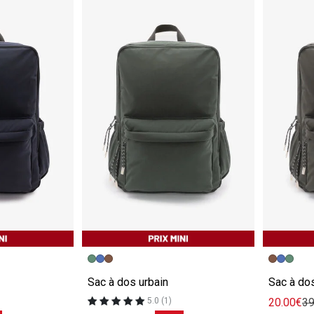
e
Image précédente
Image suivante
Image pr
Image su
Sac à dos urbain
Sac à dos
20.00€
39
5.0 (1)