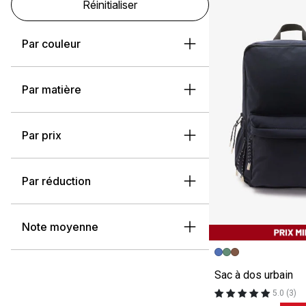
Réinitialiser
Par couleur
Par matière
Par prix
Par réduction
Note moyenne
Image précédent
Image suivante
Sac à dos urbain
5.0 (3)