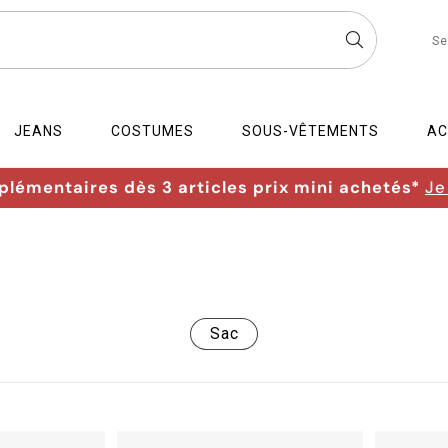
Se
JEANS
COSTUMES
SOUS-VÊTEMENTS
AC
lémentaires dès 3 articles prix mini achetés*
Je
Sac