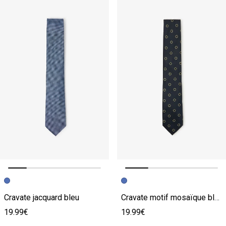
Image précédente
Image suivante
Image précédente
Image suivante
Cravate jacquard bleu
Cravate motif mosaïque bleu
19.99€
19.99€