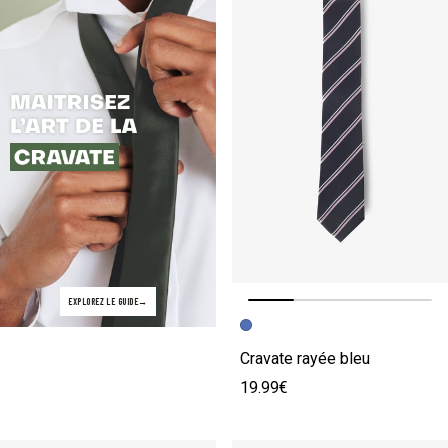
EXPLOREZ LE GUIDE
Image précédente
Image suivante
Cravate rayée bleu
19.99€