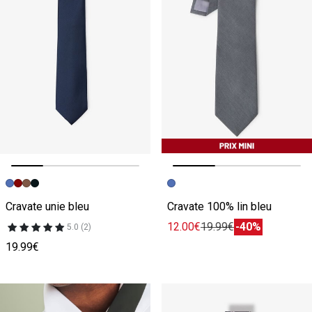
Image précédente
Image suivante
Image précédente
Image suivante
Cravate unie bleu
Cravate 100% lin bleu
12.00€
19.99€
-40%
5.0 (2)
19.99€