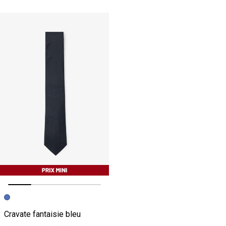
Image précédente
Image suivante
Cravate fantaisie bleu