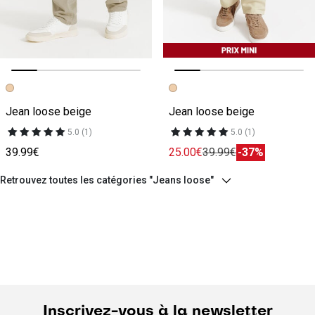
Image précédente
Image suivante
Image précédente
Image suivante
Jean loose beige
Jean loose beige
5.0 (1)
5.0 (1)
39.99€
25.00€
39.99€
-37%
Retrouvez toutes les catégories "Jeans loose"
Inscrivez-vous à la newsletter