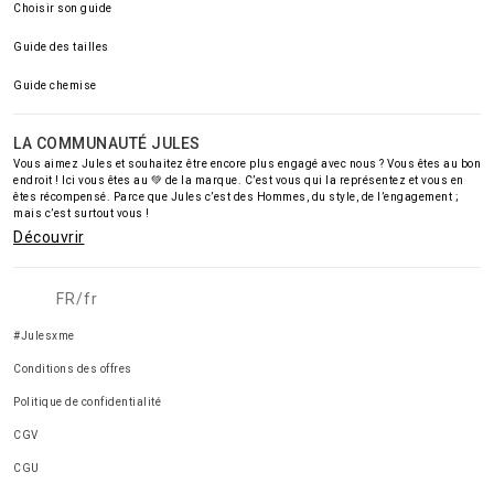
Choisir son guide
Guide des tailles
Guide chemise
LA COMMUNAUTÉ JULES
Vous aimez Jules et souhaitez être encore plus engagé avec nous ? Vous êtes au bon
endroit ! Ici vous êtes au 💚 de la marque. C’est vous qui la représentez et vous en
êtes récompensé. Parce que Jules c’est des Hommes, du style, de l’engagement ;
mais c’est surtout vous !
Découvrir
FR/fr
#Julesxme
Conditions des offres
Politique de confidentialité
CGV
CGU