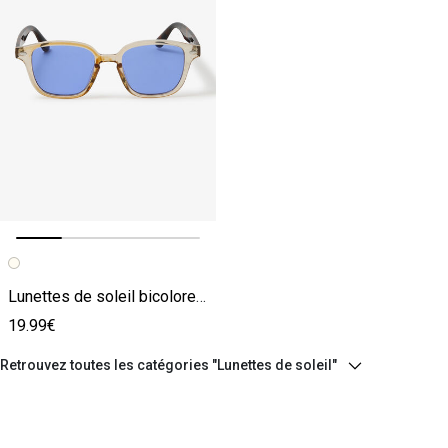
Image précédente
Image suivante
Lunettes de soleil bicolore multicolore
19.99€
Retrouvez toutes les catégories "Lunettes de soleil"