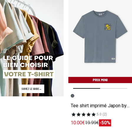
SUIVEZ LE GUIDE
Image précédente
Image suivante
Tee shirt imprimé Japon by Paiheme Studio gris
5.0 (2)
10.00€
19.99€
-50%