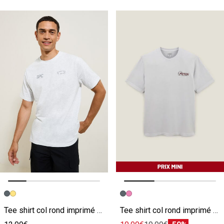
Image précédente
Image suivante
Image précédente
Image suivante
Tee shirt col rond imprimé en coton gris
Tee shirt col rond imprimé poitrine en coton gris